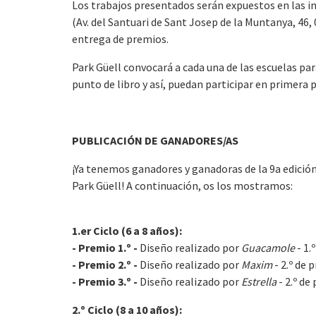
Los trabajos presentados serán expuestos en las in
(Av. del Santuari de Sant Josep de la Muntanya, 46,
entrega de premios.
Park Güell convocará a cada una de las escuelas par
punto de libro y así, puedan participar en primera 
PUBLICACIÓN DE GANADORES/AS
¡Ya tenemos ganadores y ganadoras de la 9a edición 
Park Güell! A continuación, os los mostramos:
1.er Ciclo (6 a 8 años):
- Premio 1.º -
Diseño realizado por
Guacamole
- 1.
- Premio 2.º -
Diseño realizado por
Maxim
- 2.º de 
- Premio 3.º -
Diseño realizado por
Estrella
- 2.º de
2.º Ciclo (8 a 10 años):