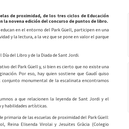
elas de proximidad, de los tres ciclos de Educación
 en la novena edición del concurso de puntos de libro.
e educan en el entorno del Park Güell, participen en una
idad y la lectura, a la vez que se pone en valor el parque
 Día del Libro y de la Diada de Sant Jordi.
vo del Park Güell y, si bien es cierto que no existe una
aginación. Por eso, hay quien sostiene que Gaudí quiso
 el conjunto monumental de la escalinata encontramos
mnos a que relacionen la leyenda de Sant Jordi y el
y habilidades artísticas.
 de primaria de las escuelas de proximidad del Park Güell:
ol, Reina Elisenda Virolai y Jesuïtes Gràcia (Colegio