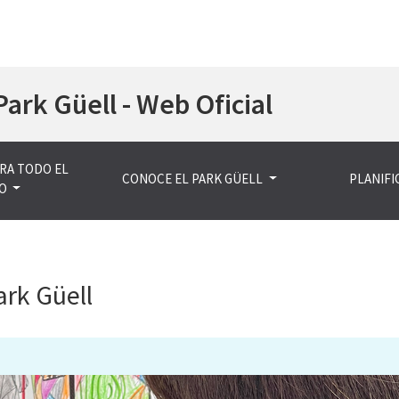
Pasar
Park Güell - Web Oficial
al
contenido
principal
RA TODO EL
CONOCE EL PARK GÜELL
PLANIFIC
O
ark Güell