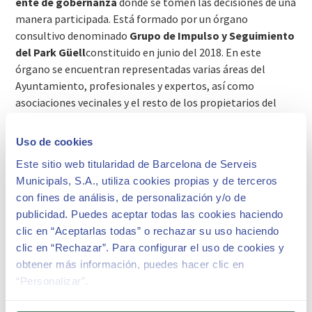
ente de gobernanza
donde se tomen las decisiones de una
manera participada. Está formado por un órgano
consultivo denominado
Grupo de Impulso y Seguimiento
del Park Güell
constituido en junio del 2018. En este
órgano se encuentran representadas varias áreas del
Ayuntamiento, profesionales y expertos, así como
asociaciones vecinales y el resto de los propietarios del
interior del recinto del parque.
Uso de cookies
LA PROPUESTA ESTRATÉGICA
Este sitio web titularidad de Barcelona de Serveis
Municipals, S.A., utiliza cookies propias y de terceros
con fines de análisis, de personalización y/o de
Medida de Gobierno Propuesta estratégica para el Park Güell
publicidad. Puedes aceptar todas las cookies haciendo
clic en “Aceptarlas todas” o rechazar su uso haciendo
Propuesta estratégica del Park Güell 2017-2022
clic en “Rechazar”. Para configurar el uso de cookies y
obtener más información, puedes hacer clic en
EL ENTE DE GESTIÓN DEL PARK GÜELL
“Personalizar”.