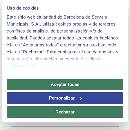
Uso de cookies
Este sitio web titularidad de Barcelona de Serveis
Municipals, S.A., utiliza cookies propias y de terceros
con fines de análisis, de personalización y/o de
publicidad. Puedes aceptar todas las cookies haciendo
clic en “Aceptarlas todas” o rechazar su uso haciendo
clic en “Rechazar”. Para configurar el uso de cookies y
obtener más información, puedes hacer clic en
Visites guiades al Park Güell
“Personalizar”.
Park Güell - Carretera del Carmel, 23
1 de Junio de 2026, 10:00 h - 30 de Septiembre de
Aceptar todas
2026, 18:00 h
Consulta els horaris disponibles de dilluns a
Personalizar
diumenge
Rechazar
[
Visita Guiada Oficial
]