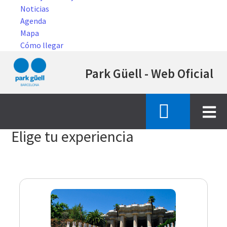
Noticias
Agenda
Mapa
Cómo llegar
Pasar
Park Güell - Web Oficial
al
contenido
principal
Inicio
compra entradas
Elige tu experiencia