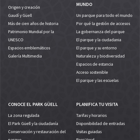
MUNDO
Origen y creación
Gaudí y Güell
Un parque para todo el mundo
Más de cien años de historia
Por qué la gestión de accesos
Patrimonio Mundial por la
La gobernanza del parque
UNESCO
El parque y la ciudadania
Espacios emblemáticos
El parque y su entorno
Galería Multimedia
Naturaleza y biodiversidad
Espacios de estancia
Acceso sostenible
El parque y las escuelas
CONOCE EL PARK GÜELL
PLANIFICA TU VISITA
La zona regulada
Tarifas y horarios
El Park Güell y la ciudadanía
Disponibilidad de entradas
Conservación y restauración del
Visitas guiadas
parque
Passi Verd