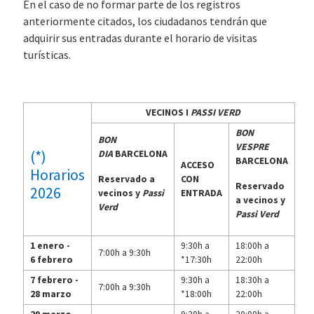
En el caso de no formar parte de los registros
anteriormente citados, los ciudadanos tendrán que
adquirir sus entradas durante el horario de visitas
turísticas.
VECINOS I
PASSI VERD
BON
BON
VESPRE
(*)
DIA
BARCELONA
BARCELONA
ACCESO
Horarios
Reservado a
CON
Reservado
2026
vecinos y
Passi
ENTRADA
a vecinos y
Verd
Passi Verd
1 enero -
9:30h a
18:00h a
7:00h a 9:30h
6 febrero
*17:30h
22:00h
7 febrero -
9:30h a
18:30h a
7:00h a 9:30h
28 marzo
*18:00h
22:00h