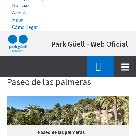
Noticias
Agenda
Mapa
Cómo llegar
Pasar
Park Güell - Web Oficial
al
contenido
principal
Inicio
espacios emblematicos
paseo palmeras
Paseo de las palmeras
Paseo de las palmeras