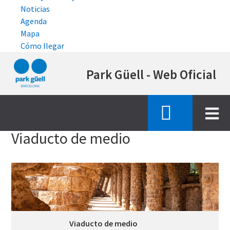
Noticias
Agenda
Mapa
Cómo llegar
Pasar
Park Güell - Web Oficial
al
contenido
principal
Inicio
espacios emblematicos
viaducto medio
Viaducto de medio
Viaducto de medio