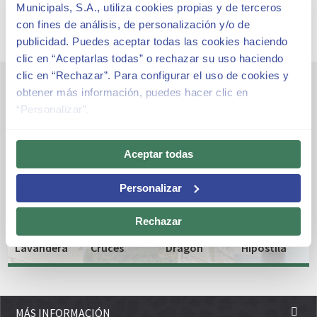
Municipals, S.A., utiliza cookies propias y de terceros
con fines de análisis, de personalización y/o de
publicidad. Puedes aceptar todas las cookies haciendo
clic en “Aceptarlas todas” o rechazar su uso haciendo
clic en “Rechazar”. Para configurar el uso de cookies y
obtener más información, puedes hacer clic en
Otros espacios emblemáticos
“Personalizar”.
Aceptar todas
Personalizar
El
La
Pórtico
Escalinata
Rechazar
de la
Tres
del
La Sala
Lavandera
Cruces
Dragón
Hipóstila
MÁS INFORMACIÓN