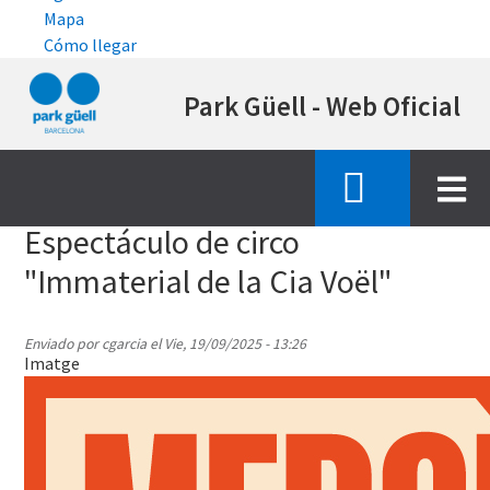
Mapa
Cómo llegar
Pasar
Park Güell - Web Oficial
al
contenido
principal
Inicio
node
385
Espectáculo de circo
"Immaterial de la Cia Voël"
Enviado por
cgarcia
el
Vie, 19/09/2025 - 13:26
Imatge