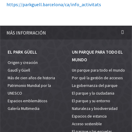
https://parkguell.barcelona/ca/info_activitats
MÁS INFORMACIÓN
EL PARK GÜELL
UN PARQUE PARA TODO EL
MUNDO
Origen y creación
Gaudí y Güell
Un parque para todo el mundo
Más de cien años de historia
Por qué la gestión de accesos
Patrimonio Mundial por la
La gobernanza del parque
UNESCO
El parque y la ciudadania
Espacios emblemáticos
El parque y su entorno
Galería Multimedia
Naturaleza y biodiversidad
Espacios de estancia
Acceso sostenible
El parque y las escuelas