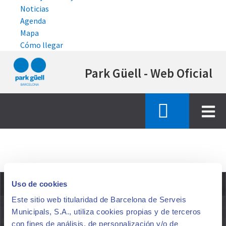
Noticias
Agenda
Mapa
Cómo llegar
Pasar
Park Güell - Web Oficial
al
contenido
principal
Inicio
noticia
MÁS INFORMACIÓN
Uso de cookies
Este sitio web titularidad de Barcelona de Serveis
Municipals, S.A., utiliza cookies propias y de terceros
EL PARK GÜELL
UN PARQUE PARA TODO EL
con fines de análisis, de personalización y/o de