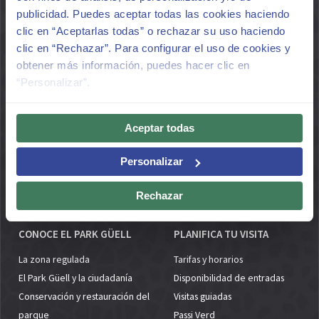
MUNDO
Origen y creación
publicidad. Puedes aceptar todas las cookies haciendo
clic en “Aceptarlas todas” o rechazar su uso haciendo
Gaudí y Güell
Un parque para todo el mundo
clic en “Rechazar”. Para configurar el uso de cookies y
Más de cien años de historia
Por qué la gestión de accesos
obtener más información, puedes hacer clic en
Patrimonio Mundial por la
La gobernanza del parque
“Personalizar”.
UNESCO
El parque y la ciudadania
Espacios emblemáticos
El parque y su entorno
Galería Multimedia
Naturaleza y biodiversidad
Aceptar todas
Espacios de estancia
Personalizar
Acceso sostenible
El parque y las escuelas
Rechazar
CONOCE EL PARK GÜELL
PLANIFICA TU VISITA
La zona regulada
Tarifas y horarios
El Park Güell y la ciudadanía
Disponibilidad de entradas
Conservación y restauración del
Visitas guiadas
parque
Passi Verd