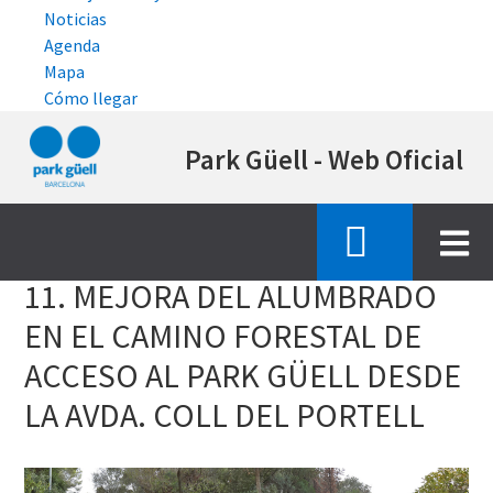
Noticias
Agenda
Mapa
Cómo llegar
Pasar
Park Güell - Web Oficial
al
contenido
principal
Inicio
estado de las obras de restauracion
11 mejora alumbrado
11. MEJORA DEL ALUMBRADO
EN EL CAMINO FORESTAL DE
ACCESO AL PARK GÜELL DESDE
LA AVDA. COLL DEL PORTELL