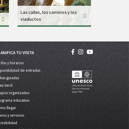
Las calles, los caminos y los
viaductos
ANIFICA TU VISITA
rifas y horarios
sponibilidad de entradas
sitas guiadas
ssi Verd
upos organizados
ograma educativo
mo llegar
anos y servicios
cesibilidad