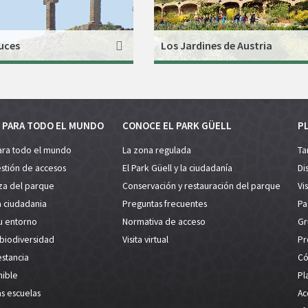
uces
Los Jardines de Austria
 PARA TODO EL MUNDO
CONOCE EL PARK GÜELL
PL
ara todo el mundo
La zona regulada
Ta
estión de accesos
El Park Güell y la ciudadanía
Di
za del parque
Conservación y restauración del parque
Vi
a ciudadania
Preguntas frecuentes
Pa
su entorno
Normativa de acceso
Gr
 biodiversidad
Visita virtual
Pr
estancia
Có
nible
Pl
as escuelas
Ac