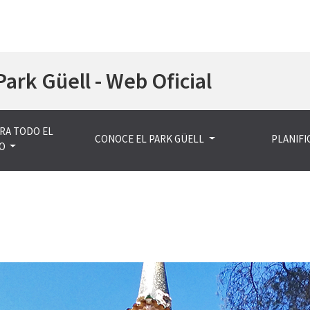
Pasar
Park Güell - Web Oficial
al
contenido
principal
RA TODO EL
CONOCE EL PARK GÜELL
PLANIFIC
O