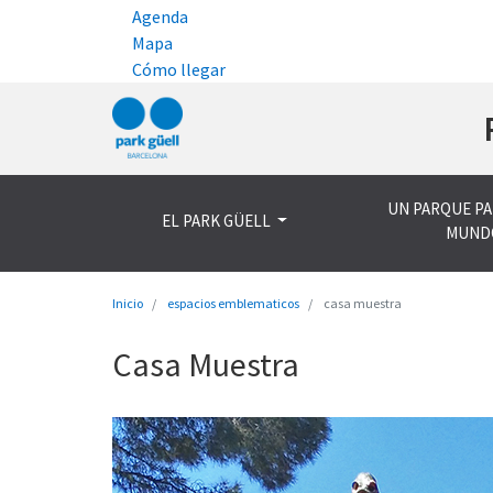
Agenda
Mapa
Cómo llegar
UN PARQUE PA
EL PARK GÜELL
MUND
Inicio
espacios emblematicos
casa muestra
Casa Muestra