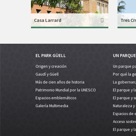
Casa Larrard
Tres Cr
EL PARK GÜELL
UN PARQUE
Origen y creación
Un parque p
Gaudí y Güell
Por qué la g
Más de cien años de historia
La gobernan
Patrimonio Mundial por la UNESCO
El parque y l
Espacios emblemáticos
El parque y 
Galería Multimedia
Naturaleza y
Espacios de 
Acceso soste
El parque y l