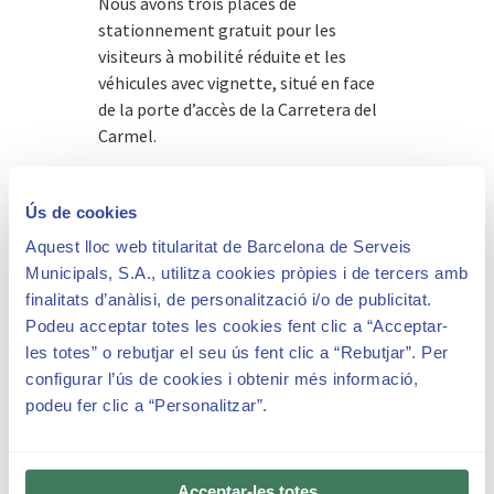
Nous avons trois places de
stationnement gratuit pour les
visiteurs à mobilité réduite et les
véhicules avec vignette, situé en face
de la porte d’accès de la Carretera del
Carmel.
Ús de cookies
Aquest lloc web titularitat de Barcelona de Serveis
Municipals, S.A., utilitza cookies pròpies i de tercers amb
Si vous arrivez en transports en
finalitats d’anàlisi, de personalització i/o de publicitat.
commun, nous vous recommandons de
Podeu acceptar totes les cookies fent clic a “Acceptar-
consulter la manière d’arriver à la
les totes” o rebutjar el seu ús fent clic a “Rebutjar”. Per
carretera del Carmel, 23 sur le site web
configurar l’ús de cookies i obtenir més informació,
de Transports Metropolitans de
podeu fer clic a “Personalitzar”.
Barcelona
https://www.tmb.cat/en/barcelona/journey-
planner
.
Acceptar-les totes