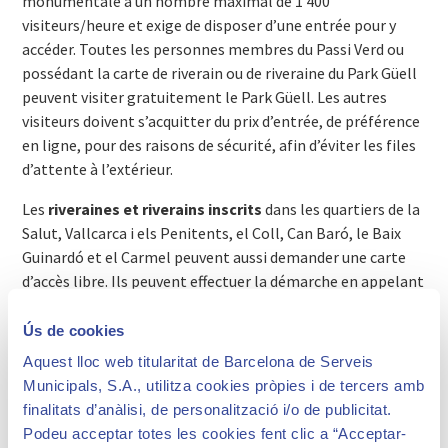
monumentale à un nombre maximal de 1 400
visiteurs/heure et exige de disposer d’une entrée pour y
accéder. Toutes les personnes membres du Passi Verd ou
possédant la carte de riverain ou de riveraine du Park Güell
peuvent visiter gratuitement le Park Güell. Les autres
visiteurs doivent s’acquitter du prix d’entrée, de préférence
en ligne, pour des raisons de sécurité, afin d’éviter les files
d’attente à l’extérieur.
Les
riveraines et riverains inscrits
dans les quartiers de la
Salut, Vallcarca i els Penitents, el Coll, Can Baró, le Baix
Guinardó et el Carmel peuvent aussi demander une carte
d’accès libre. Ils peuvent effectuer la démarche en appelant
le 010 ou en se rendant sur le site web municipal.
Ús de cookies
Les
enfants
des écoles du parc et à proximité immédiate —
Aquest lloc web titularitat de Barcelona de Serveis
Baldiri Reixac, Reina Elisenda Virolai, Jesuïtes de Gràcia,
Municipals, S.A., utilitza cookies pròpies i de tercers amb
Turó del Cargol et Escola Montseny — peuvent y entrer
finalitats d’anàlisi, de personalització i/o de publicitat.
gratuitement
Podeu acceptar totes les cookies fent clic a “Acceptar-