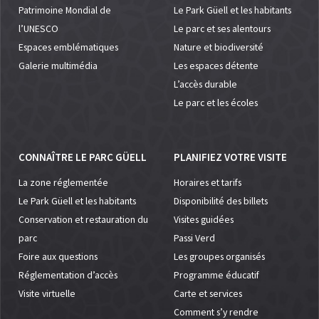
Patrimoine Mondial de
Le Park Güell et les habitants
l’UNESCO
Le parc et ses alentours
Espaces emblématiques
Nature et biodiversité
Galerie multimédia
Les espaces détente
L’accès durable
Le parc et les écoles
CONNAÎTRE LE PARC GÜELL
PLANIFIEZ VOTRE VISITE
La zone réglementée
Horaires et tarifs
Le Park Güell et les habitants
Disponibilité des billets
Conservation et restauration du
Visites guidées
parc
Passi Verd
Foire aux questions
Les groupes organisés
Réglementation d’accès
Programme éducatif
Visite virtuelle
Carte et services
Comment s’y rendre