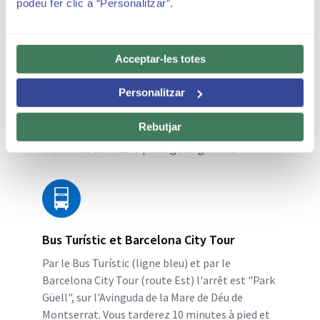
podeu fer clic a “Personalitzar”.
Véhicule privé
Les visiteurs arrivant en véhicule privé ont à leur
Acceptar-les totes
disposition le parking
BSM Travessera de Dalt -
Park Güell
.
Personalitzar
Avec
SMOU
, accédez au parking via l'application,
Rebutjar
évitez les files d'attente, payez depuis votre
mobile et oubliez le passage au guichet.
Bus Turístic et Barcelona City Tour
Par le Bus Turístic (ligne bleu) et par le
Barcelona City Tour (route Est) l'arrêt est "Park
Güell", sur l'Avinguda de la Mare de Déu de
Montserrat. Vous tarderez 10 minutes à pied et