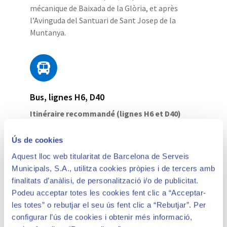
mécanique de Baixada de la Glòria, et après
l’Avinguda del Santuari de Sant Josep de la
Muntanya.
Bus, lignes H6, D40
Itinéraire recommandé (lignes H6 et D40)
Dès l'arrêt de Travessera de Dalt (lignes H6 et
Ús de cookies
D40) le trajet est d'environ 10 minutes à pied.
Aquest lloc web titularitat de Barcelona de Serveis
Nous vous conseillons ou bien l'Avinguda del
Municipals, S.A., utilitza cookies pròpies i de tercers amb
Santuari de Sant Josep de la Muntanya (avec des
finalitats d’anàlisi, de personalització i/o de publicitat.
escaliers mécaniques), ou bien la rue Larrard.
Podeu acceptar totes les cookies fent clic a “Acceptar-
les totes” o rebutjar el seu ús fent clic a “Rebutjar”. Per
configurar l’ús de cookies i obtenir més informació,