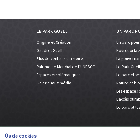
LE PARK GÜELL
UN PARC P
Origine et Création
Un parc pour
Gaudí et Güell
Pourquoi la
Plus de cent ans d'histoire
La gouvernan
Patrimoine Mondial de l’UNESCO
Le Park Güell
Espaces emblématiques
Le parc et se
Galerie multimédia
Nature et bio
Les espaces 
L’accès dura
Le parc et le
Ús de cookies