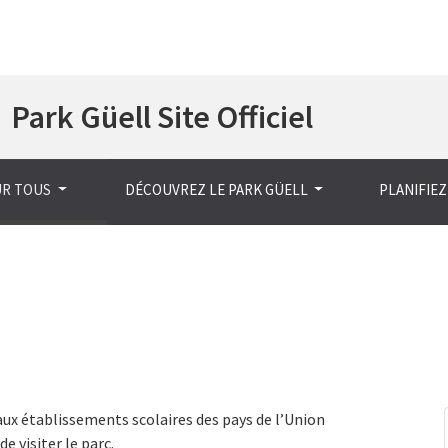
Aller
Park Güell Site Officiel
au
contenu
principal
UR TOUS
DÉCOUVREZ LE PARK GÜELL
PLANIFIEZ
ux établissements scolaires des pays de l’Union
e visiter le parc.