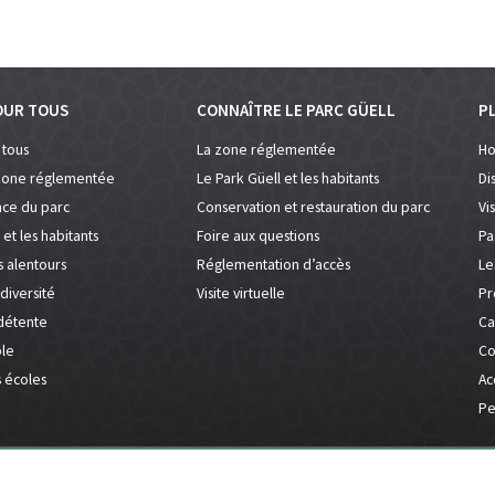
OUR TOUS
CONNAÎTRE LE PARC GÜELL
PL
 tous
La zone réglementée
Ho
 zone réglementée
Le Park Güell et les habitants
Di
ce du parc
Conservation et restauration du parc
Vi
 et les habitants
Foire aux questions
Pa
s alentours
Réglementation d’accès
Le
diversité
Visite virtuelle
Pr
détente
Ca
ble
Co
s écoles
Ac
Pe
Foire aux questions
Contact
Dossier de presse
Mentions légales et po