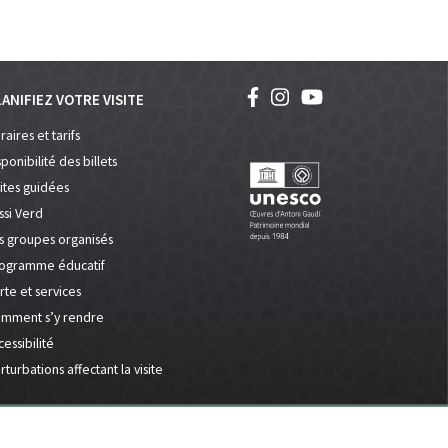
ANIFIEZ VOTRE VISITE
raires et tarifs
sponibilité des billets
sites guidées
ssi Verd
s groupes organisés
ogramme éducatif
rte et services
mment s’y rendre
cessibilité
rturbations affectant la visite
litique de confidentialité
Accessibilite
Site map