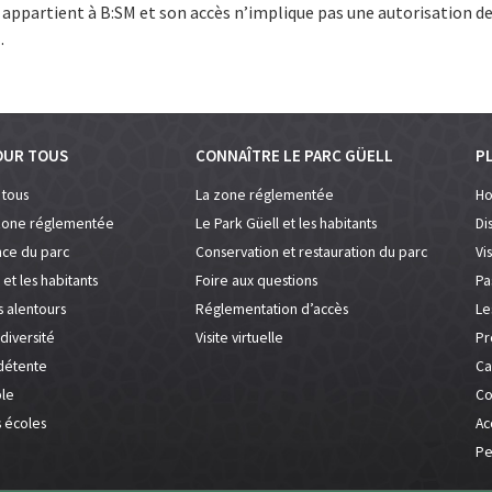
 appartient à B:SM et son accès n’implique pas une autorisation de
.
OUR TOUS
CONNAÎTRE LE PARC GÜELL
PL
 tous
La zone réglementée
Ho
 zone réglementée
Le Park Güell et les habitants
Di
ce du parc
Conservation et restauration du parc
Vi
 et les habitants
Foire aux questions
Pa
s alentours
Réglementation d’accès
Le
diversité
Visite virtuelle
Pr
détente
Ca
ble
Co
s écoles
Ac
Pe