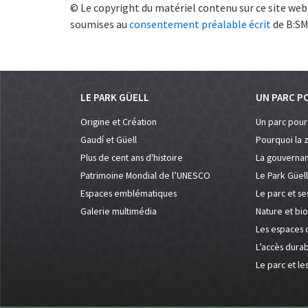
© Le copyright du matériel contenu sur ce site web
soumises au
consentement préalable écrit
de B:SM
LE PARK GÜELL
UN PARC P
Origine et Création
Un parc pour
Gaudí et Güell
Pourquoi la
Plus de cent ans d'histoire
La gouvernan
Patrimoine Mondial de l’UNESCO
Le Park Güell
Espaces emblématiques
Le parc et se
Galerie multimédia
Nature et bio
Les espaces 
L’accès dura
Le parc et le