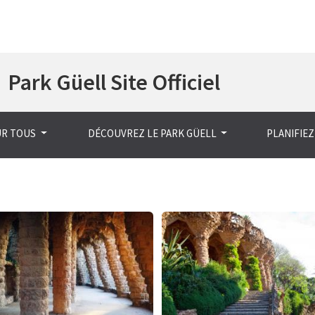
Aller
Park Güell Site Officiel
au
contenu
principal
UR TOUS
DÉCOUVREZ LE PARK GÜELL
PLANIFIEZ