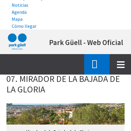
Noticias
Agenda
Mapa
Cómo llegar
Pasar
Park Güell - Web Oficial
al
contenido
principal
Inicio
estado de las obras de restauracion
07 mirador bajada gloria
07. MIRADOR DE LA BAJADA DE
LA GLORIA