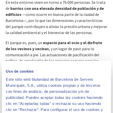
En este entorno viven en torno a 76.000 personas. Se trata
de
barrios con una elevada densidad de población y de
edificios
—como ocurre en buena parte de la ciudad de
Barcelona—, por lo que las dimensiones y características
del parque contribuyen a aliviar la presión urbana y mejorar
la calidad ambiental y el bienestar de las personas.
El parque es, pues, un
espacio para el ocio y el disfrute
de los vecinos y vecinas
, y un lugar de paso para la
comunicación a pie. Las actuaciones de pacificación del
tráfico, de ampliación de los espacios seguros para los
peatones y ciclistas y de conversión en zona de peatones
Uso de cookies
de algunas de las calles que lo rodean han contribuido
también a crear un entorno más tranquilo y saludable.
Este sitio web titularidad de Barcelona de Serveis
Municipals, S.A., utiliza cookies propias y de terceros
con fines de análisis, de personalización y/o de
publicidad. Puedes aceptar todas las cookies haciendo
clic en “Aceptarlas todas” o rechazar su uso haciendo
clic en “Rechazar”. Para configurar el uso de cookies y