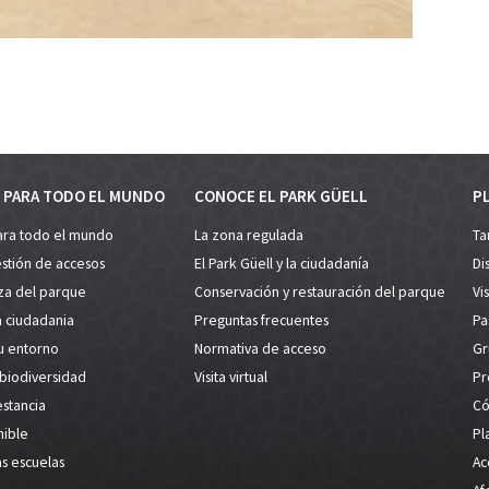
 PARA TODO EL MUNDO
CONOCE EL PARK GÜELL
PL
ara todo el mundo
La zona regulada
Ta
estión de accesos
El Park Güell y la ciudadanía
Di
za del parque
Conservación y restauración del parque
Vi
a ciudadania
Preguntas frecuentes
Pa
su entorno
Normativa de acceso
Gr
 biodiversidad
Visita virtual
Pr
estancia
Có
nible
Pl
as escuelas
Ac