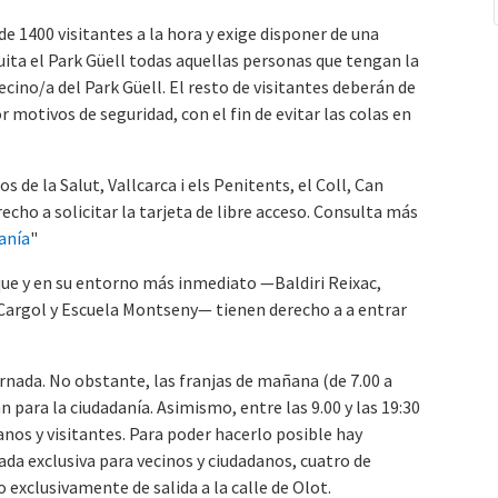
e 1400 visitantes a la hora y exige disponer de una
uita el Park Güell todas aquellas personas que tengan la
vecino/a del Park Güell. El resto de visitantes deberán de
motivos de seguridad, con el fin de evitar las colas en
os de la Salut, Vallcarca i els Penitents, el Coll, Can
cho a solicitar la tarjeta de libre acceso. Consulta más
danía
"
rque y en su entorno más inmediato —Baldiri Reixac,
l Cargol y Escuela Montseny— tienen derecho a a entrar
ornada. No obstante, las franjas de mañana (de 7.00 a
an para la ciudadanía. Asimismo, entre las 9.00 y las 19:30
anos y visitantes. Para poder hacerlo posible hay
ada exclusiva para vecinos y ciudadanos, cuatro de
 exclusivamente de salida a la calle de Olot.