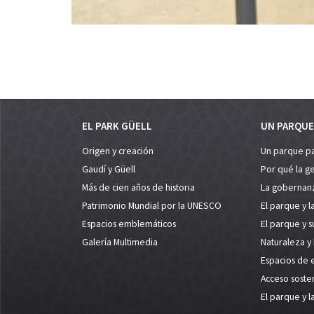
EL PARK GÜELL
UN PARQUE
Origen y creación
Un parque p
Gaudí y Güell
Por qué la g
Más de cien años de historia
La gobernan
Patrimonio Mundial por la UNESCO
El parque y l
Espacios emblemáticos
El parque y 
Galería Multimedia
Naturaleza y
Espacios de 
Acceso soste
El parque y l