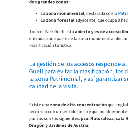
dos grandes zonas:
La
zona monumental
, declarada como
Patr
La
zona forestal
adyacente, que ocupa 8 hec
Todo el Park Güell está
abierto y es de acceso lib
entrada a una parte de la zona monumental declara
masificación turística.
La gestión de los accesos responde al 
Güell para evitar la masificación, lo
la zona Patrimonial, y así garantizar
calidad de la visita.
Existe una
zona de alta concentración
que englob
recorrido con un sentido único y que posiblemente 
puntos son los siguientes:
pza. Naturaleza
,
sala 
Dragón y Jardines de Austria
.