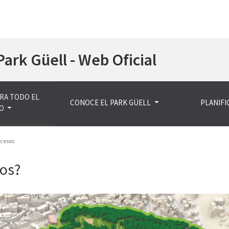
Pasar
Park Güell - Web Oficial
al
contenido
principal
RA TODO EL
CONOCE EL PARK GÜELL
PLANIFIC
O
ccesos
sos?