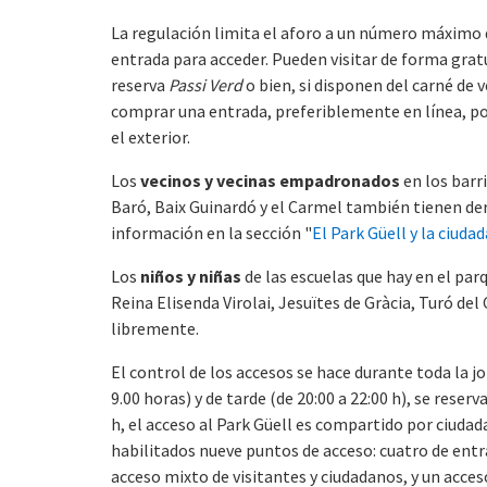
La regulación limita el aforo a un número máximo d
entrada para acceder. Pueden visitar de forma grat
reserva
Passi Verd
o bien, si disponen del carné de 
comprar una entrada, preferiblemente en línea, por 
el exterior.
Los
vecinos y vecinas empadronados
en los barri
Baró, Baix Guinardó y el Carmel también tienen dere
información en la sección "
El Park Güell y la ciuda
Los
niños y niñas
de las escuelas que hay en el pa
Reina Elisenda Virolai, Jesuïtes de Gràcia, Turó de
libremente.
El control de los accesos se hace durante toda la j
9.00 horas) y de tarde (de 20:00 a 22:00 h), se reserv
h, el acceso al Park Güell es compartido por ciudad
habilitados nueve puntos de acceso: cuatro de entr
acceso mixto de visitantes y ciudadanos, y un acceso