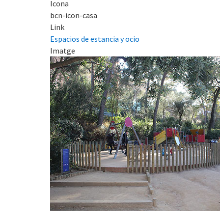
Icona
bcn-icon-casa
Link
Espacios de estancia y ocio
Imatge