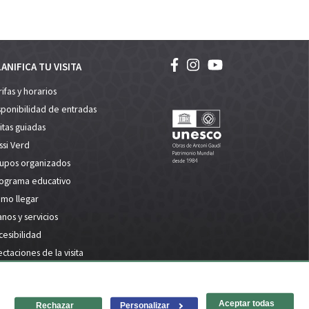
ANIFICA TU VISITA
rifas y horarios
sponibilidad de entradas
sitas guiadas
ssi Verd
upos organizados
ograma educativo
mo llegar
anos y servicios
cesibilidad
ectaciones de la visita
y política de privacidad
Accessibilidad
Mapa web
Aceptar todas
Rechazar
Personalizar