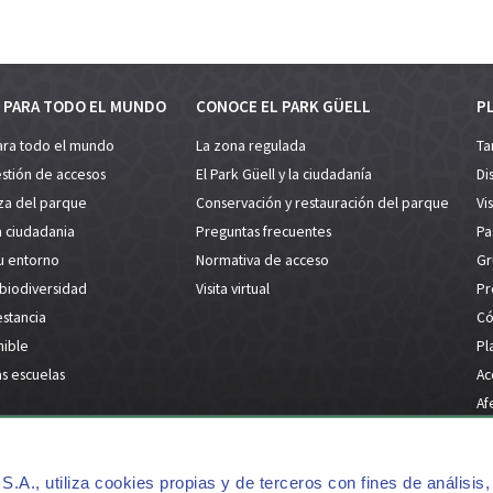
 PARA TODO EL MUNDO
CONOCE EL PARK GÜELL
PL
ara todo el mundo
La zona regulada
Ta
estión de accesos
El Park Güell y la ciudadanía
Di
za del parque
Conservación y restauración del parque
Vi
a ciudadania
Preguntas frecuentes
Pa
su entorno
Normativa de acceso
Gr
 biodiversidad
Visita virtual
Pr
estancia
Có
nible
Pl
as escuelas
Ac
Af
Preguntas y respuestas
Contacto
Press Kit
Aviso legal 
S.A., utiliza cookies propias y de terceros con fines de análisis,