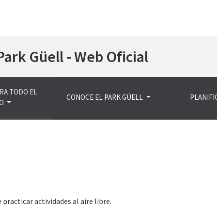
Pasar
Park Güell - Web Oficial
al
contenido
principal
RA TODO EL
CONOCE EL PARK GÜELL
PLANIFIC
O
racticar actividades al aire libre.