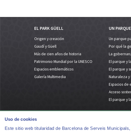
EL PARK GÜELL
UN PARQUE
Origen y creación
Un parque p
Gaudí y Güell
Por qué la g
Más de cien años de historia
La gobernan
Patrimonio Mundial por la UNESCO
El parque y l
Espacios emblemáticos
El parque y 
Galería Multimedia
Naturaleza y
Espacios de 
Acceso soste
El parque y l
Uso de cookies
Este sitio web titularidad de Barcelona de Serveis Municipals, 