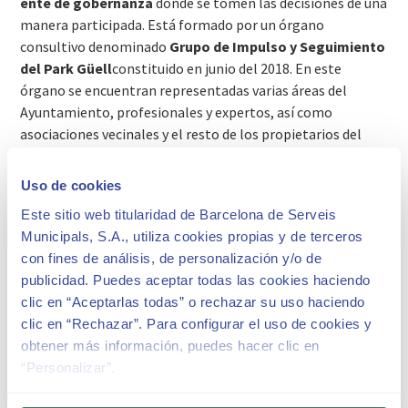
ente de gobernanza
donde se tomen las decisiones de una
manera participada. Está formado por un órgano
consultivo denominado
Grupo de Impulso y Seguimiento
del Park Güell
constituido en junio del 2018. En este
órgano se encuentran representadas varias áreas del
Ayuntamiento, profesionales y expertos, así como
asociaciones vecinales y el resto de los propietarios del
interior del recinto del parque.
Uso de cookies
LA PROPUESTA ESTRATÉGICA
Este sitio web titularidad de Barcelona de Serveis
Municipals, S.A., utiliza cookies propias y de terceros
con fines de análisis, de personalización y/o de
Medida de Gobierno Propuesta estratégica para el Park Güell
publicidad. Puedes aceptar todas las cookies haciendo
clic en “Aceptarlas todas” o rechazar su uso haciendo
Propuesta estratégica del Park Güell 2017-2022
clic en “Rechazar”. Para configurar el uso de cookies y
obtener más información, puedes hacer clic en
EL ENTE DE GESTIÓN DEL PARK GÜELL
“Personalizar”.