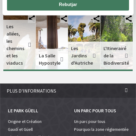
Rebutjar
Les
allées,
les
chemins
Les
L'Itinerairé
et les
La Salle
Jardins
de la
viaducs
Hypostyle
d'Autriche
Biodiversité
PLUS D'INFORMATIONS
LE PARK GÜELL
UN PARC POUR TOUS
Origine et Création
Un parc pour tous
Gaudí et Güell
Pourquoi la zone réglementée