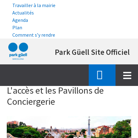
Travailler à la mairie
Actualités
Agenda
Plan
Comment s’y rendre
Aller
Park Güell Site Officiel
au
contenu
principal
Accueil
la visite de espace monumental
acces pavillons
L'accès et les Pavillons de
Conciergerie