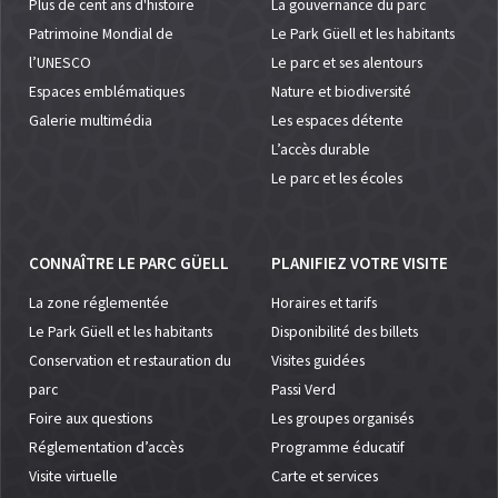
Plus de cent ans d'histoire
La gouvernance du parc
Patrimoine Mondial de
Le Park Güell et les habitants
l’UNESCO
Le parc et ses alentours
Espaces emblématiques
Nature et biodiversité
Galerie multimédia
Les espaces détente
L’accès durable
Le parc et les écoles
CONNAÎTRE LE PARC GÜELL
PLANIFIEZ VOTRE VISITE
La zone réglementée
Horaires et tarifs
Le Park Güell et les habitants
Disponibilité des billets
Conservation et restauration du
Visites guidées
parc
Passi Verd
Foire aux questions
Les groupes organisés
Réglementation d’accès
Programme éducatif
Visite virtuelle
Carte et services