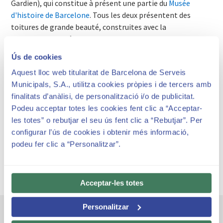
Gardien), qui constitue à présent une partie du
Musée
d'histoire de Barcelone
. Tous les deux présentent des
toitures de grande beauté, construites avec la
traditionnelle voûte catalane en briques planes,
recouverte de pique-assiette céramique.
Ús de cookies
Aquest lloc web titularitat de Barcelona de Serveis
Municipals, S.A., utilitza cookies pròpies i de tercers amb
finalitats d’anàlisi, de personalització i/o de publicitat.
Horaires et tarifs
Podeu acceptar totes les cookies fent clic a “Acceptar-
Park Güell est soumise à des tarifs et des horaires pour
les totes” o rebutjar el seu ús fent clic a “Rebutjar”. Per
la visiter
configurar l’ús de cookies i obtenir més informació,
podeu fer clic a “Personalitzar”.
Acceptar-les totes
Personalitzar
Autres espaces emblématiques