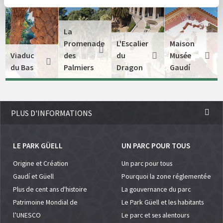
La
Promenade
L'Escalier
Maison
Viaduc
des
du
Musée
du Bas
Palmiers
Dragon
Gaudí
PLUS D'INFORMATIONS
LE PARK GÜELL
UN PARC POUR TOUS
Origine et Création
Un parc pour tous
Gaudí et Güell
Pourquoi la zone réglementée
Plus de cent ans d'histoire
La gouvernance du parc
Patrimoine Mondial de
Le Park Güell et les habitants
l’UNESCO
Le parc et ses alentours