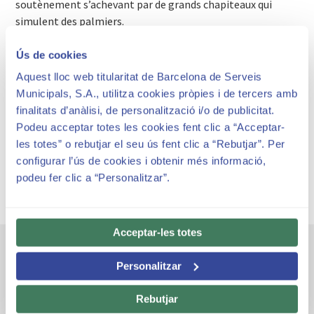
soutènement s’achevant par de grands chapiteaux qui
simulent des palmiers.
Ús de cookies
Aquest lloc web titularitat de Barcelona de Serveis
Horaires et tarifs
Municipals, S.A., utilitza cookies pròpies i de tercers amb
finalitats d’anàlisi, de personalització i/o de publicitat.
Park Güell est soumise à des tarifs et des horaires pour
Podeu acceptar totes les cookies fent clic a “Acceptar-
la visiter
les totes” o rebutjar el seu ús fent clic a “Rebutjar”. Per
configurar l’ús de cookies i obtenir més informació,
podeu fer clic a “Personalitzar”.
Acceptar-les totes
Autres espaces emblématiques
Personalitzar
Rebutjar