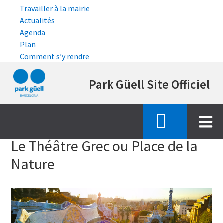
Travailler à la mairie
Actualités
Agenda
Plan
Comment s’y rendre
Aller
Park Güell Site Officiel
au
contenu
principal
Accueil
la visite de espace monumental
theatre grec
Le Théâtre Grec ou Place de la
Nature