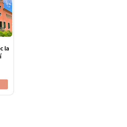
c la
í