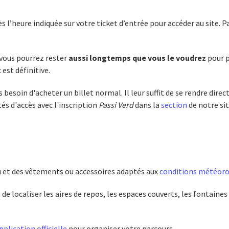
 l’heure indiquée sur votre ticket d’entrée pour accéder au site. P
 vous pourrez rester
aussi longtemps que vous le voudrez
pour p
est définitive.
 besoin d'acheter un billet normal. Il leur suffit de se rendre dire
tés d'accès avec l'inscription
Passi Verd
dans la
section
de notre si
au et des vêtements ou accessoires adaptés aux
conditions météoro
 de localiser les aires de repos, les espaces couverts, les fontaine
pplication officielle
pour organiser votre parcours.