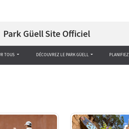
Aller
Park Güell Site Officiel
au
contenu
principal
UR TOUS
DÉCOUVREZ LE PARK GÜELL
PLANIFIEZ