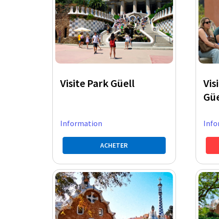
Visite Park Güell
Vis
Güe
Information
Info
ACHETER