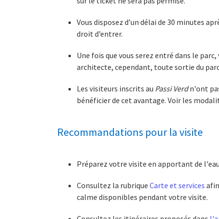
sur le ticket ne sera pas permise.
Vous disposez d’un délai de 30 minutes après
droit d’entrer.
Une fois que vous serez entré dans le parc,
architecte, cependant, toute sortie du parc 
Les visiteurs inscrits au
Passi Verd
n'ont pas
bénéficier de cet avantage. Voir les modali
Recommandations pour la visite
Préparez votre visite en apportant de l'e
Consultez la rubrique
Carte et services
afin
calme disponibles pendant votre visite.
Consultez les itinéraires proposés dans
l'a