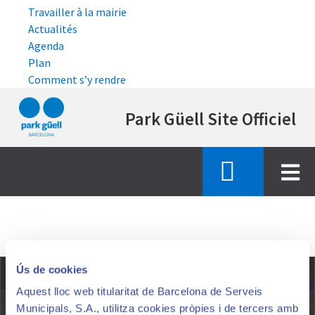
Travailler à la mairie
Actualités
Agenda
Plan
Comment s’y rendre
Aller
Park Güell Site Officiel
au
contenu
principal
Accueil
noticia
Ús de cookies
PLUS D'INFORMATIONS
Aquest lloc web titularitat de Barcelona de Serveis
Municipals, S.A., utilitza cookies pròpies i de tercers amb