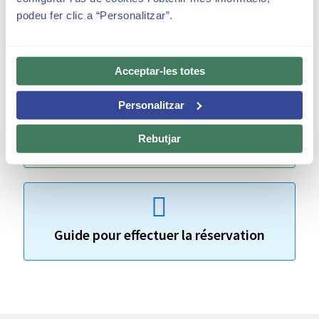
Pour obtenir de plus amples renseignements, veuillez
podeu fer clic a “Personalitzar”.
télécharger
notre guide
ou consulter les questions
courantes ci-dessous.
Acceptar-les totes
Personalitzar
Recommandations et règlement de la
Rebutjar
visite
Guide pour effectuer la réservation