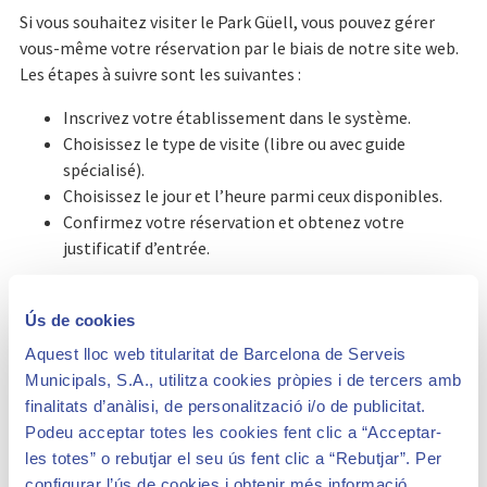
Si vous souhaitez visiter le Park Güell, vous pouvez gérer
vous-même votre réservation par le biais de notre site web.
Les étapes à suivre sont les suivantes :
Inscrivez votre établissement dans le système.
Choisissez le type de visite (libre ou avec guide
spécialisé).
Choisissez le jour et l’heure parmi ceux disponibles.
Confirmez votre réservation et obtenez votre
justificatif d’entrée.
** IL EST IMPORTANT DE PRENDRE EN COMPTE LE FAIT
QUE, POUR LES DEUX TYPES DE VISITE, VOUS DEVREZ
Ús de cookies
ATTESTER DU FAIT QUE VOTRE VISITE REVÊT UN
Aquest lloc web titularitat de Barcelona de Serveis
CARACTÈRE CULTUREL ET NON LUDIQUE.
Municipals, S.A., utilitza cookies pròpies i de tercers amb
finalitats d’anàlisi, de personalització i/o de publicitat.
Nous vous prions de lire attentivement
notre règlement et
Podeu acceptar totes les cookies fent clic a “Acceptar-
nos conditions
avant d’effectuer l’inscription et la
les totes” o rebutjar el seu ús fent clic a “Rebutjar”. Per
réservation.
configurar l’ús de cookies i obtenir més informació,