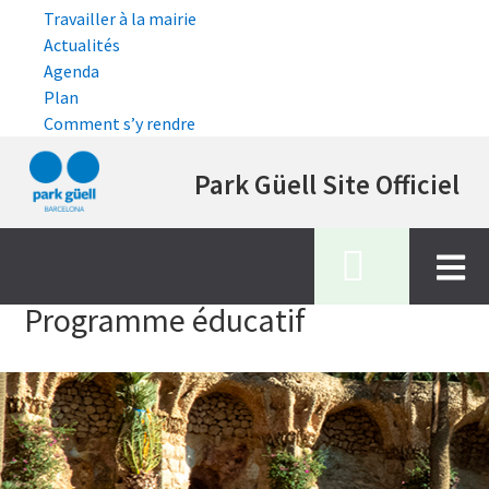
Travailler à la mairie
Actualités
Agenda
Plan
Comment s’y rendre
Aller
Park Güell Site Officiel
au
contenu
principal
Accueil
programme educatif
Programme éducatif