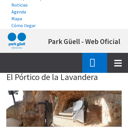
Noticias
Agenda
Mapa
Cómo llegar
Pasar
Park Güell - Web Oficial
al
contenido
principal
Inicio
espacios emblematicos
portico lavandera
El Pórtico de la Lavandera