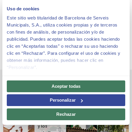
Uso de cookies
Tarifas y Horarios
Este sitio web titularidad de Barcelona de Serveis
El Park Güell está sujeto a una tarifa y horarios para su
Municipals, S.A., utiliza cookies propias y de terceros
visita.
con fines de análisis, de personalización y/o de
publicidad. Puedes aceptar todas las cookies haciendo
clic en “Aceptarlas todas” o rechazar su uso haciendo
clic en “Rechazar”. Para configurar el uso de cookies y
obtener más información, puedes hacer clic en
“Personalizar”.
Otros espacios emblemáticos
Aceptar todas
Personalizar
El
Rechazar
acceso
y los