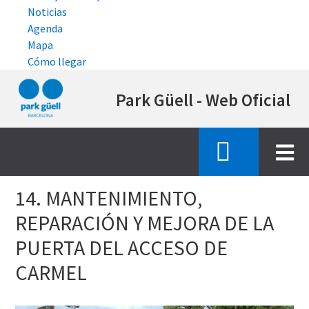
Noticias
Agenda
Mapa
Cómo llegar
Pasar
Park Güell - Web Oficial
al
contenido
principal
Inicio
estado de las obras de restauracion
14 Mantenimiento reparacion y mejora puerta Carmel
14. MANTENIMIENTO,
REPARACIÓN Y MEJORA DE LA
PUERTA DEL ACCESO DE
CARMEL