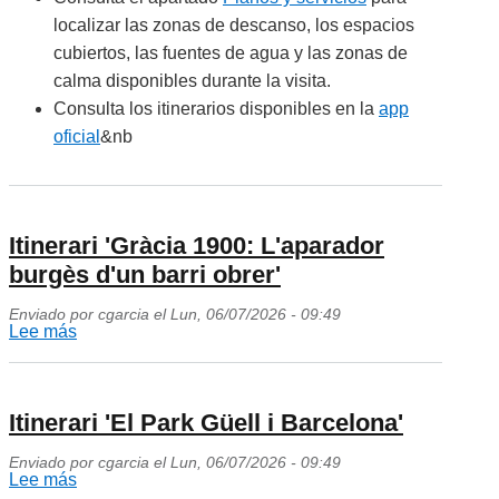
una
localizar las zonas de descanso, los espacios
visita
cubiertos, las fuentes de agua y las zonas de
más
calma disponibles durante la visita.
cómoda
Consulta los itinerarios disponibles en la
app
oficial
&nb
Itinerari 'Gràcia 1900: L'aparador
burgès d'un barri obrer'
Enviado por
cgarcia
el
Lun, 06/07/2026 - 09:49
Lee más
sobre
Itinerari
'Gràcia
1900:
Itinerari 'El Park Güell i Barcelona'
L'aparador
Enviado por
cgarcia
el
Lun, 06/07/2026 - 09:49
burgès
Lee más
sobre
d'un