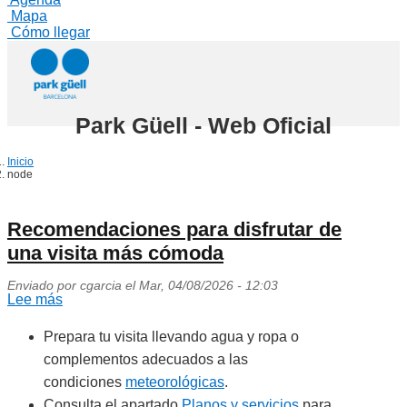
Mapa
Cómo llegar
Pasar
al
contenido
Park Güell - Web Oficial
principal
Inicio
node
Recomendaciones para disfrutar de
una visita más cómoda
Enviado por
cgarcia
el
Mar, 04/08/2026 - 12:03
Lee más
sobre
Recomendaciones
Prepara tu visita llevando agua y ropa o
para
complementos adecuados a las
disfrutar
condiciones
meteorológicas
.
de
Consulta el apartado
Planos y servicios
para