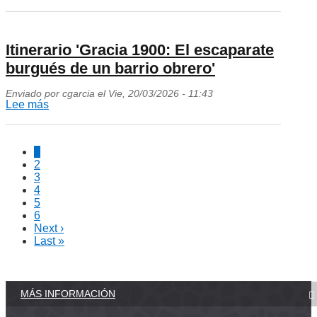
Visita
familiar
'Arquitectura
Itinerario 'Gracia 1900: El escaparate
y
burgués de un barrio obrero'
natura
Enviado por
cgarcia
el
Vie, 20/03/2026 - 11:43
al
Lee más
sobre
Park
Itinerario
Güell'
'Gracia
1
1900:
2
Paginación
El
3
4
escaparate
5
burgués
6
Next ›
de
Siguiente
Last »
página
Última
un
página
barrio
obrero'
MÁS INFORMACIÓN