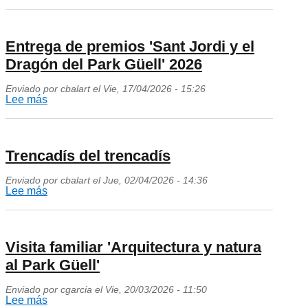
literari
Itinerario
pel
'La
Park
atracción
Entrega de premios 'Sant Jordi y el
Güell'
de
Dragón del Park Güell' 2026
la
Enviado por
cbalart
el
Vie, 17/04/2026 - 15:26
montaña.
Lee más
sobre
Itinerario
Entrega
literario
de
por
premios
Trencadís del trencadís
el
'Sant
Park
Enviado por
cbalart
el
Jue, 02/04/2026 - 14:36
Jordi
Lee más
sobre
Güell'
y
Trencadís
el
del
Dragón
trencadís
Visita familiar 'Arquitectura y natura
del
al Park Güell'
Park
Güell'
Enviado por
cgarcia
el
Vie, 20/03/2026 - 11:50
Lee más
sobre
2026