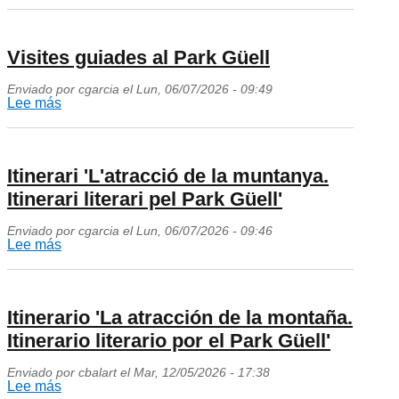
Itinerari
barri
'El
obrer'
Park
Visites guiades al Park Güell
Güell
Enviado por
cgarcia
el
Lun, 06/07/2026 - 09:49
i
Lee más
sobre
Barcelona'
Visites
guiades
al
Itinerari 'L'atracció de la muntanya.
Park
Itinerari literari pel Park Güell'
Güell
Enviado por
cgarcia
el
Lun, 06/07/2026 - 09:46
Lee más
sobre
Itinerari
'L'atracció
de
Itinerario 'La atracción de la montaña.
la
Itinerario literario por el Park Güell'
muntanya.
Enviado por
cbalart
el
Mar, 12/05/2026 - 17:38
Itinerari
Lee más
sobre