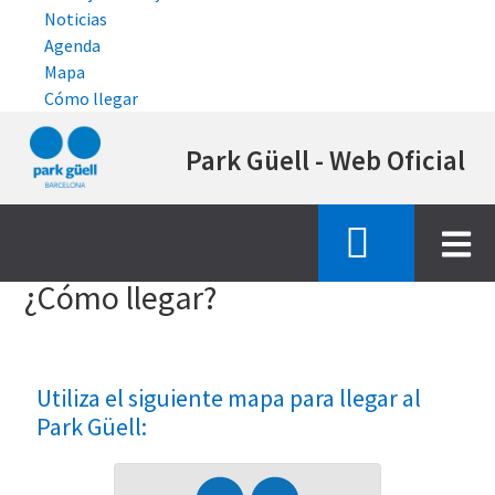
Noticias
Agenda
Mapa
Cómo llegar
Pasar
Park Güell - Web Oficial
al
contenido
principal
Inicio
como llegar
¿Cómo llegar?
Utiliza el siguiente mapa para llegar al
Park Güell: