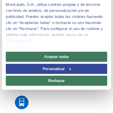
Municipals, S.A., utiliza cookies propias y de terceros
con fines de análisis, de personalización y/o de
Vehículo Privado
publicidad. Puedes aceptar todas las cookies haciendo
clic en “Aceptarlas todas” o rechazar su uso haciendo
No se recomienda llegar al Park Güell con
clic en “Rechazar”. Para configurar el uso de cookies y
vehículo privado, la mayor parte del
obtener más información, puedes hacer clic en
estacionamiento alrededor del parque es área
“Personalizar”.
verde exclusiva para residentes. Los visitantes
que lleguen en vehículo privado tienen a su
disposición el aparcamiento
BSM Travessera de
Aceptar todas
Dalt – Park Güell
.
Personalizar
Con
SMOU
, accede al aparcamiento con
"parking vía app", evita colas, paga desde el
Rechazar
móvil y ahórrate el cajero.