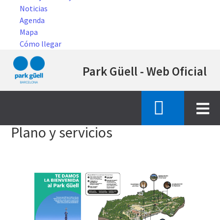
Noticias
Agenda
Mapa
Cómo llegar
Pasar
Park Güell - Web Oficial
al
contenido
principal
Inicio
planos y servicios
Plano y servicios