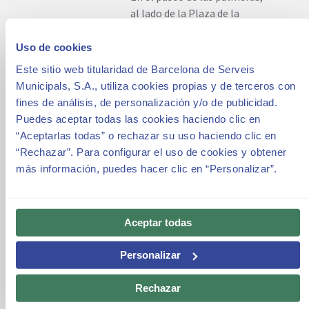
al lado de la Plaza de la
Naturaleza.
Al lado del acceso de la calle
Uso de cookies
Olot.
Este sitio web titularidad de Barcelona de Serveis
Municipals, S.A., utiliza cookies propias y de terceros con
Accesibilidad
fines de análisis, de personalización y/o de publicidad.
Más información en
Puedes aceptar todas las cookies haciendo clic en
https://parkguell.barcelona/es/accesibilida
“Aceptarlas todas” o rechazar su uso haciendo clic en
“Rechazar”. Para configurar el uso de cookies y obtener
Animales de compañía
más información, puedes hacer clic en “Personalizar”.
Los animales de compañía tienen
permitido el acceso, siempre que
Aceptar todas
vayan debidamente atados durante
la visita, excepto en la Pza. de la
Personalizar
Naturaleza, Sala Hipóstila,
Escalinata del Dragón, Jardines de
Rechazar
Austria y el Pórtico de la
Lavandera, que no podrán entrar,