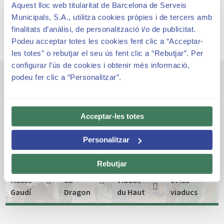
Aquest lloc web titularitat de Barcelona de Serveis
Municipals, S.A., utilitza cookies pròpies i de tercers amb
finalitats d’anàlisi, de personalització i/o de publicitat.
Podeu acceptar totes les cookies fent clic a “Acceptar-
les totes” o rebutjar el seu ús fent clic a “Rebutjar”. Per
configurar l’ús de cookies i obtenir més informació,
podeu fer clic a “Personalitzar”.
Autres espaces emblématiques
Acceptar-les totes
Les
Personalitzar
allées,
les
Rebutjar
Maison
L'Escalier
chemins
Musée
du
Viaduc
et les
Gaudí
Dragon
du Haut
viaducs