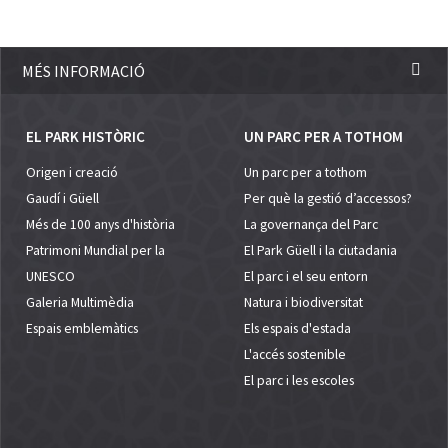
MÉS INFORMACIÓ
EL PARK HISTÒRIC
UN PARC PER A TOTHOM
Origen i creació
Un parc per a tothom
Gaudí i Güell
Per què la gestió d’accessos?
Més de 100 anys d'història
La governança del Parc
Patrimoni Mundial per la
El Park Güell i la ciutadania
UNESCO
El parc i el seu entorn
Galeria Multimèdia
Natura i biodiversitat
Espais emblemàtics
Els espais d'estada
L'accés sostenible
El parc i les escoles