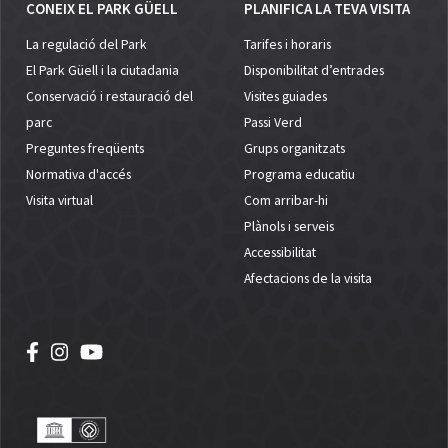
CONEIX EL PARK GÜELL
PLANIFICA LA TEVA VISITA
La regulació del Park
Tarifes i horaris
El Park Güell i la ciutadania
Disponibilitat d’entrades
Conservació i restauració del
Visites guiades
parc
Passi Verd
Preguntes freqüents
Grups organitzats
Normativa d'accés
Programa educatiu
Visita virtual
Com arribar-hi
Plànols i serveis
Accessibilitat
Afectacions de la visita