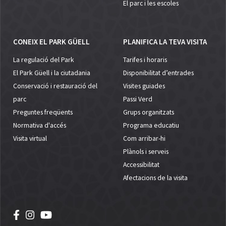
El parc i les escoles
CONEIX EL PARK GÜELL
PLANIFICA LA TEVA VISITA
La regulació del Park
Tarifes i horaris
El Park Güell i la ciutadania
Disponibilitat d’entrades
Conservació i restauració del
Visites guiades
parc
Passi Verd
Preguntes freqüents
Grups organitzats
Normativa d'accés
Programa educatiu
Visita virtual
Com arribar-hi
Plànols i serveis
Accessibilitat
Afectacions de la visita