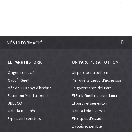
MÉS INFORMACIÓ
EL PARK HISTÒRIC
UN PARC PER A TOTHOM
Origen i creació
Un parc per a tothom
Gaudí i Güell
Per què la gestió d’accessos?
Més de 100 anys d'història
La governança del Parc
Patrimoni Mundial per la
El Park Güell i la ciutadania
UNESCO
El parc i el seu entorn
Galeria Multimèdia
Natura i biodiversitat
Espais emblemàtics
Els espais d'estada
L'accés sostenible