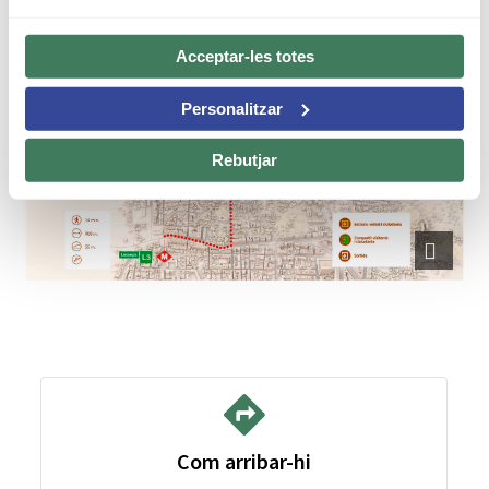
Park Güell i moure-s'hi. Per això, hi ha un
recorregut
adaptat
.
Acceptar-les totes
Personalitzar
Rebutjar
Com arribar-hi