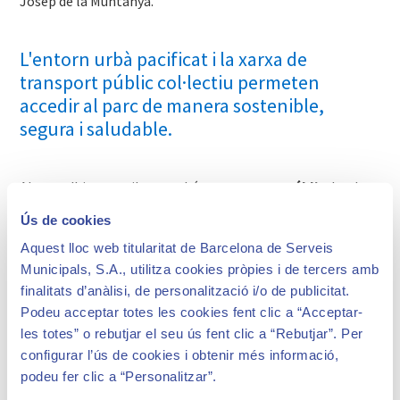
Josep de la Muntanya.
L'entorn urbà pacificat i la xarxa de
transport públic col·lectiu permeten
accedir al parc de manera sostenible,
segura i saludable.
Al parc s'hi pot arribar també en
transport públic
des de
qualsevol punt de la ciutat i l'àrea metropolitana. Hi ha
Ús de cookies
dues
parades de metro
a una certa distància a peu –
Aquest lloc web titularitat de Barcelona de Serveis
Vallcarca i Lesseps de la línia 3–, i dues
línies d'autobús
-H6
Municipals, S.A., utilitza cookies pròpies i de tercers amb
i D40-, que afavoreixen la mobilitat sostenible. Des de les
finalitats d’anàlisi, de personalització i/o de publicitat.
dues parades de metro s'hi arriba en uns 20 minuts
Podeu acceptar totes les cookies fent clic a “Acceptar-
caminant.
les totes” o rebutjar el seu ús fent clic a “Rebutjar”. Per
L'orografia del parc i el seu entorn, així com les escales
configurar l’ús de cookies i obtenir més informació,
interiors i els camins irregulars, fa que les persones amb
podeu fer clic a “Personalitzar”.
mobilitat reduïda puguin tenir dificultats per arribar fins al