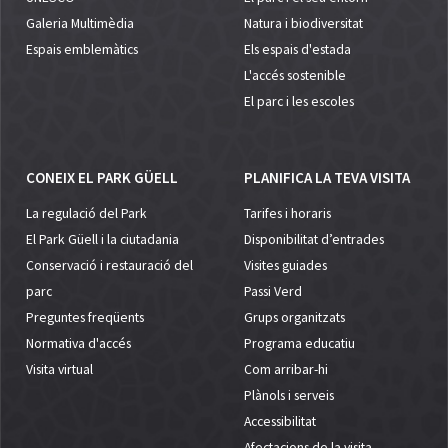
Galeria Multimèdia
Natura i biodiversitat
Espais emblemàtics
Els espais d'estada
L'accés sostenible
El parc i les escoles
CONEIX EL PARK GÜELL
PLANIFICA LA TEVA VISITA
La regulació del Park
Tarifes i horaris
El Park Güell i la ciutadania
Disponibilitat d’entrades
Conservació i restauració del
Visites guiades
parc
Passi Verd
Preguntes freqüents
Grups organitzats
Normativa d'accés
Programa educatiu
Visita virtual
Com arribar-hi
Plànols i serveis
Accessibilitat
Afectacions de la visita