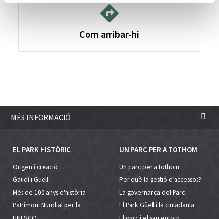
Com arribar-hi
MÉS INFORMACIÓ
EL PARK HISTÒRIC
UN PARC PER A TOTHOM
Origen i creació
Un parc per a tothom
Gaudí i Güell
Per què la gestió d’accessos?
Més de 100 anys d'història
La governança del Parc
Patrimoni Mundial per la
El Park Güell i la ciutadania
UNESCO
El parc i el seu entorn