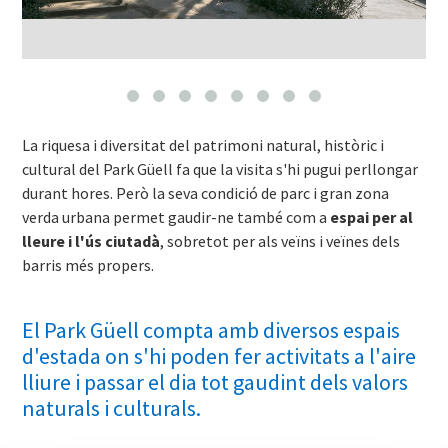
La riquesa i diversitat del patrimoni natural, històric i
cultural del Park Güell fa que la visita s'hi pugui perllongar
durant hores. Però la seva condició de parc i gran zona
verda urbana permet gaudir-ne també com a
espai per al
lleure i l'ús ciutadà
, sobretot per als veïns i veïnes dels
barris més propers.
El Park Güell compta amb diversos espais
d'estada on s'hi poden fer activitats a l'aire
lliure i passar el dia tot gaudint dels valors
naturals i culturals.