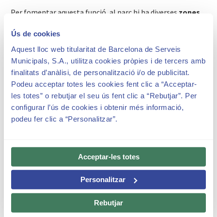
Per fomentar aquesta funció, al parc hi ha diverses
zones
d'estada i punts de trobada
, envoltats de natura i
Ús de cookies
biodiversitat, on fer-hi activitats a l'aire lliure. Aquests
espais estan equipats amb taules, bancs, mobiliari urbà i
Aquest lloc web titularitat de Barcelona de Serveis
jocs que fan més confortable l'estona.
Municipals, S.A., utilitza cookies pròpies i de tercers amb
finalitats d’anàlisi, de personalització i/o de publicitat.
Podeu acceptar totes les cookies fent clic a “Acceptar-
les totes” o rebutjar el seu ús fent clic a “Rebutjar”. Per
configurar l’ús de cookies i obtenir més informació,
podeu fer clic a “Personalitzar”.
Acceptar-les totes
Personalitzar
Rebutjar