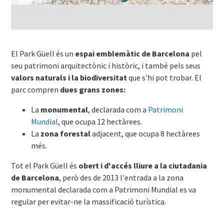
El Park Güell és un
espai emblemàtic de Barcelona
pel
seu patrimoni arquitectònic i històric, i també pels seus
valors naturals i la biodiversitat
que s'hi pot trobar. El
parc compren
dues grans zones:
La
monumental
, declarada com a
Patrimoni
Mundial
, que ocupa 12 hectàrees.
La
zona forestal
adjacent, que ocupa 8 hectàrees
més.
Tot el Park Güell és
obert i d'accés lliure a la ciutadania
de Barcelona
, però des de 2013 l'entrada a la zona
monumental declarada com a Patrimoni Mundial es va
regular per evitar-ne la massificació turística.