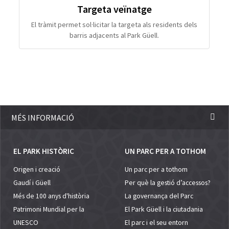
Targeta veïnatge
El tràmit permet sol·licitar la targeta als residents dels
barris adjacents al Park Güell.
MÉS INFORMACIÓ
EL PARK HISTÒRIC
UN PARC PER A TOTHOM
Origen i creació
Un parc per a tothom
Gaudí i Güell
Per què la gestió d’accessos?
Més de 100 anys d'història
La governança del Parc
Patrimoni Mundial per la
El Park Güell i la ciutadania
UNESCO
El parc i el seu entorn