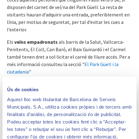
disposen del carnet de veí/na del Park Güell. La resta de
visitants hauran d’adquirir una entrada, preferiblement en
línia, per motius de seguretat, per tal d’evitar les cues a
l’exterior.
Els
veïns empadronats
als barris de la Salut, Vallcarca-
Penitents, El Coll, Can Baró, el Baix Guinardó i el Carmel
també tenen dret a sol·licitar el carné de lliure accés. Per a
més informació consulteu la secció "
El Park Güell i la
ciutadania
"
Els
nens i nenes
de les escoles que hi ha al parc i al seu
Ús de cookies
entorn més immediat –Baldiri Reixac, Reina Elisenda
Virolai, Jesuïtes de Gràcia, Turó del Cargol i Escola
Aquest lloc web titularitat de Barcelona de Serveis
Montseny– tenen dret a entrar-hi lliurement.
Municipals, S.A., utilitza cookies pròpies i de tercers amb
finalitats d’anàlisi, de personalització i/o de publicitat.
El control dels accessos es fa durant tota la jornada. No
Podeu acceptar totes les cookies fent clic a “Acceptar-
obstant això, les franges del matí (de 7 a 9:00 hores) i de
les totes” o rebutjar el seu ús fent clic a “Rebutjar”. Per
tarda (de 20:00 a 22:00 h) es reserven per a la ciutadania. Així
configurar l’ús de cookies i obtenir més informació,