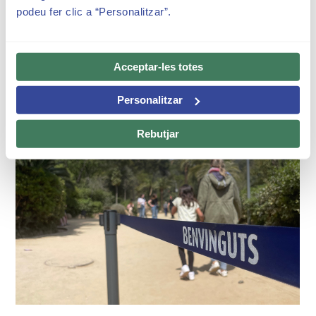
mateix, entre les 9:00 i les 19:30 h, el Park Güell és
podeu fer clic a “Personalitzar”.
compartit per ciutadans i visitants. Per tal de fer-ho
possible hi ha habilitats nou punts d’accés: quatre
d’entrada exclusiva per a veïns i ciutadans, quatre d’accés
Acceptar-les totes
mixt de visitants i ciutadans, i un accés exclusivament de
sortida al carrer d’Olot.
Personalitzar
Rebutjar