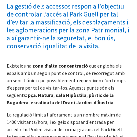
La gestió dels accessos respon a l'objectiu
de controlar l’accés al Park Güell per tal
d’evitar la massificació, els desplaçaments i
les aglomeracions per la zona Patrimonial, i
així garantir-ne la seguretat, el bon ús,
conservació i qualitat de la visita.
Existeix una
zona d’alta concentració
que engloba els
espais amb un segon punt de control, de recorregut amb
un sentit únic i que possiblement requereixen d’un temps
d’espera per tal de visitar-los. Aquests punts són els
següents:
pça. Natura
,
sala Hipòstila
,
pòrtic de la
Bugadera
,
escalinata del Drac i Jardins d'Àustria
.
La regulació limita l'aforament a un nombre màxim de
1400 visitants/hora, i exigeix disposar d'entrada per
accedir-hi. Poden visitar de forma gratuïta el Park Güell
totes aquelles persones que tinguin el Passi Verd o bé, si