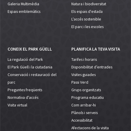
Galeria Multimèdia
Natura i biodiversitat
Espais emblemàtics
Els espais d'estada
L'accés sostenible
El parc i les escoles
CONEIX EL PARK GÜELL
PLANIFICA LA TEVA VISITA
La regulació del Park
Tarifes i horaris
El Park Güell i la ciutadania
Disponibilitat d’entrades
Conservació i restauració del
Visites guiades
parc
Passi Verd
Preguntes freqüents
Grups organitzats
Normativa d'accés
Programa educatiu
Visita virtual
Com arribar-hi
Plànols i serveis
Accessibilitat
Afectacions de la visita