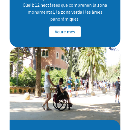
Güell: 12 hectàrees que comprenen la zona
monumental, la zona verda i les àrees
panoràmiques.
Veure més