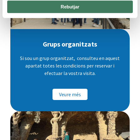
Rebutjar
Grups organitzats
Si sou un grup organitzat, consulteu en aquest
apartat totes les condicions per reservar i
efectuar la vostra visita.
Veure més