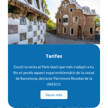
Tarifes
Escull la visita al Park Güell que més s’adapti a tu.
No et perdis aquest espai emblemàtic de la ciutat
de Barcelona, declarat Patrimoni Mundial de la
UNESCO.
Veure més