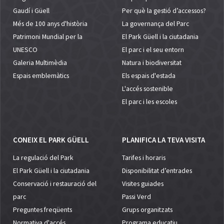
Gaudí i Güell
Per què la gestió d’accessos?
Més de 100 anys d'història
La governança del Parc
Patrimoni Mundial per la
El Park Güell i la ciutadania
UNESCO
El parc i el seu entorn
Galeria Multimèdia
Natura i biodiversitat
Espais emblemàtics
Els espais d'estada
L'accés sostenible
El parc i les escoles
CONEIX EL PARK GÜELL
PLANIFICA LA TEVA VISITA
La regulació del Park
Tarifes i horaris
El Park Güell i la ciutadania
Disponibilitat d’entrades
Conservació i restauració del
Visites guiades
parc
Passi Verd
Preguntes freqüents
Grups organitzats
Normativa d'accés
Programa educatiu