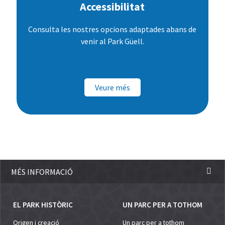
Accessibilitat
Consulta les nostres opcions adaptades abans de
venir al Park Güell.
Veure més
MÉS INFORMACIÓ
EL PARK HISTÒRIC
UN PARC PER A TOTHOM
Origen i creació
Un parc per a tothom