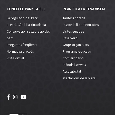
CONEIX EL PARK GÜELL
PLANIFICA LA TEVA VISITA
La regulació del Park
Tarifes i horaris
El Park Güell i la ciutadania
Disponibilitat d’entrades
Conservació i restauració del
Visites guiades
parc
Passi Verd
Preguntes freqüents
Grups organitzats
Normativa d'accés
Programa educatiu
Visita virtual
Com arribar-hi
Plànols i serveis
Accessibilitat
Afectacions de la visita