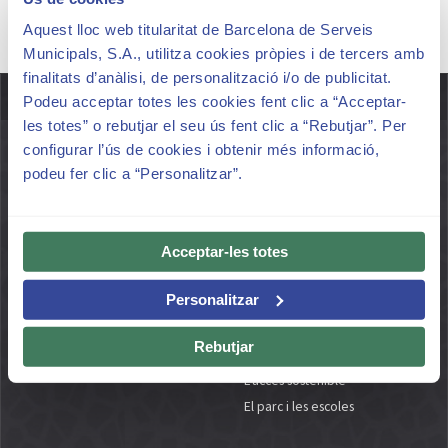
Mapa web
Aquest lloc web titularitat de Barcelona de Serveis
Municipals, S.A., utilitza cookies pròpies i de tercers amb
finalitats d’anàlisi, de personalització i/o de publicitat.
MÉS INFORMACIÓ
Podeu acceptar totes les cookies fent clic a “Acceptar-
les totes” o rebutjar el seu ús fent clic a “Rebutjar”. Per
configurar l’ús de cookies i obtenir més informació,
EL PARK HISTÒRIC
UN PARC PER A TOTHOM
podeu fer clic a “Personalitzar”.
Origen i creació
Un parc per a tothom
Gaudí i Güell
Per què la gestió d’accessos?
Més de 100 anys d'història
La governança del Parc
Acceptar-les totes
Patrimoni Mundial per la
El Park Güell i la ciutadania
Personalitzar
UNESCO
El parc i el seu entorn
Galeria Multimèdia
Natura i biodiversitat
Rebutjar
Espais emblemàtics
Els espais d'estada
L'accés sostenible
El parc i les escoles