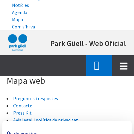
Notícies
Agenda
Mapa
Com s'hi va
Vés
Park Güell - Web Oficial
al
contingut
Inici
site map
Mapa web
Preguntes i respostes
Contacte
Press Kit
Avís legal i política de privacitat
Accessibilitat
Ús de cookies