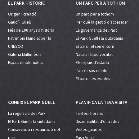
EL PARK HISTÒRIC
UN PARC PER A TOTHOM
Origen i creació
Un parc per a tothom
Gaudí i Güell
Per què la gestió d’accessos?
Més de 100 anys d'història
La governança del Parc
Patrimoni Mundial per la
El Park Güell i la ciutadania
UNESCO
El parc i el seu entorn
Galeria Multimèdia
Natura i biodiversitat
Espais emblemàtics
Els espais d'estada
L'accés sostenible
El parc i les escoles
CONEIX EL PARK GÜELL
PLANIFICA LA TEVA VISITA
La regulació del Park
Tarifes i horaris
El Park Güell i la ciutadania
Disponibilitat d’entrades
Conservació i restauració del
Visites guiades
parc
Passi Verd