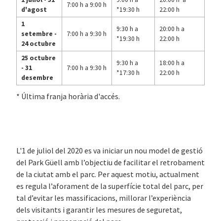
7:00 h a 9:00 h
d'agost
*19:30 h
22:00 h
1
9:30 h a
20:00 h a
setembre -
7:00 h a 9:30 h
*19:30 h
22:00 h
24 octubre
25 octubre
9:30 h a
18:00 h a
- 31
7:00 h a 9:30 h
*17:30 h
22:00 h
desembre
* Última franja horària d'accés.
L'1 de juliol del 2020 es va iniciar un nou model de gestió
del Park Güell amb l’objectiu de facilitar el retrobament
de la ciutat amb el parc. Per aquest motiu, actualment
es regula l’aforament de la superfície total del parc, per
tal d’evitar les massificacions, millorar l’experiència
dels visitants i garantir les mesures de seguretat,