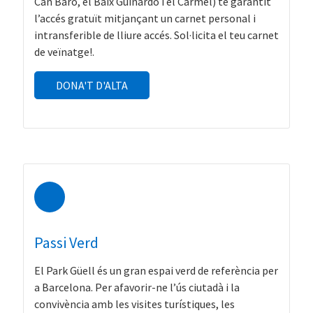
Can Baró, el Baix Guinardó i el Carmel) te garantit
l’accés gratuït mitjançant un carnet personal i
intransferible de lliure accés. Sol·licita el teu carnet
de veïnatge!.
DONA'T D'ALTA
Passi Verd
El Park Güell és un gran espai verd de referència per
a Barcelona. Per afavorir-ne l’ús ciutadà i la
convivència amb les visites turístiques, les