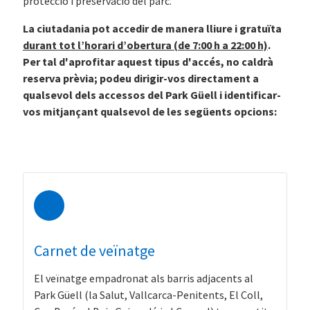
protecció i preservació del parc.
La ciutadania pot accedir de manera lliure i gratuïta
durant tot l’horari d’obertura (de 7:00 h a 22:00 h)
.
Per tal d'aprofitar aquest tipus d'accés, no caldrà
reserva prèvia; podeu dirigir-vos directament a
qualsevol dels accessos del Park Güell i identificar-
vos mitjançant qualsevol de les següents opcions:
Carnet de veïnatge
El veïnatge empadronat als barris adjacents al
Park Güell (la Salut, Vallcarca-Penitents, El Coll,