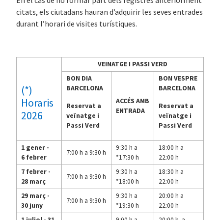
En el cas de no formar part dels registres anteriorment
citats, els ciutadans hauran d’adquirir les seves entrades
durant l’horari de visites turístiques.
VEINATGE I PASSI VERD
BON DIA
BON VESPRE
(*)
BARCELONA
BARCELONA
Horaris
ACCÉS AMB
Reservat a
Reservat a
ENTRADA
2026
veïnatge i
veïnatge i
Passi Verd
Passi Verd
1 gener -
9:30 h a
18:00 h a
7:00 h a 9:30 h
6 febrer
*17:30 h
22:00 h
7 febrer -
9:30 h a
18:30 h a
7:00 h a 9:30 h
28 març
*18:00 h
22:00 h
29 març -
9:30 h a
20:00 h a
7:00 h a 9:30 h
30 juny
*19:30 h
22:00 h
1 juliol - 31
9:00 h a
20:00 h a