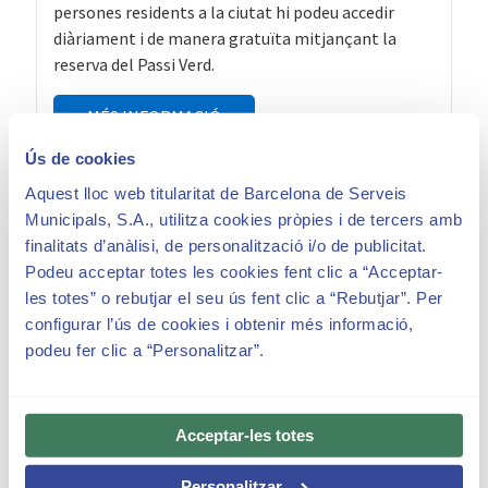
persones residents a la ciutat hi podeu accedir
diàriament i de manera gratuïta mitjançant la
reserva del Passi Verd.
MÉS INFORMACIÓ
Ús de cookies
Aquest lloc web titularitat de Barcelona de Serveis
Municipals, S.A., utilitza cookies pròpies i de tercers amb
finalitats d’anàlisi, de personalització i/o de publicitat.
Podeu acceptar totes les cookies fent clic a “Acceptar-
FAQ’s – Carnet de veïnatge
les totes” o rebutjar el seu ús fent clic a “Rebutjar”. Per
configurar l’ús de cookies i obtenir més informació,
podeu fer clic a “Personalitzar”.
Renovació del carnet
Acceptar-les totes
He rebut els carnets de veïnatge al meu domicili.
Personalitzar