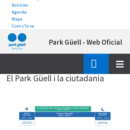
Notícies
Agenda
Mapa
Com s'hi va
Vés
Park Güell - Web Oficial
al
contingut
Inici
el park guell i la ciutadania
El Park Güell i la ciutadania