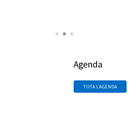
Agenda
TOTA L'AGENDA
A GOVERNANÇA DEL PAR
'afavorir el retorn del parc a la ciutat i l'equilibri entre els usos veïn
turístics, es proposa un nou model de governança per al parc.