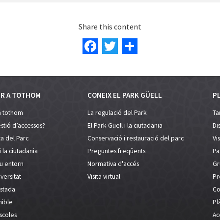
Share this content
Facebook
Twitter
Share
ER A TOTHOM
CONEIX EL PARK GÜELL
PL
a tothom
La regulació del Park
Tar
stió d’accessos?
El Park Güell i la ciutadania
Di
a del Parc
Conservació i restauració del parc
Vi
i la ciutadania
Preguntes freqüents
Pa
eu entorn
Normativa d'accés
Gr
versitat
Visita virtual
Pr
estada
Co
nible
Pl
escoles
Acc