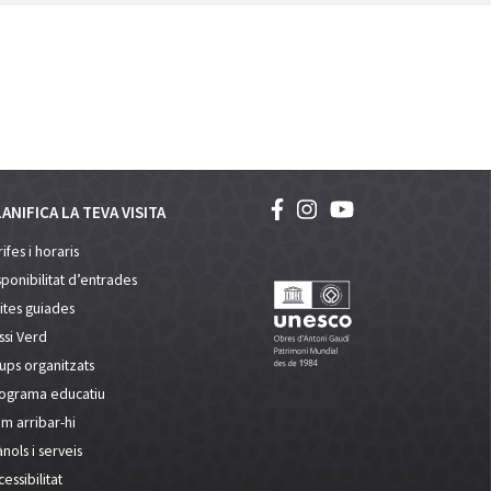
ANIFICA LA TEVA VISITA
ifes i horaris
sponibilitat d’entrades
sites guiades
ssi Verd
ups organitzats
ograma educatiu
m arribar-hi
ànols i serveis
essibilitat