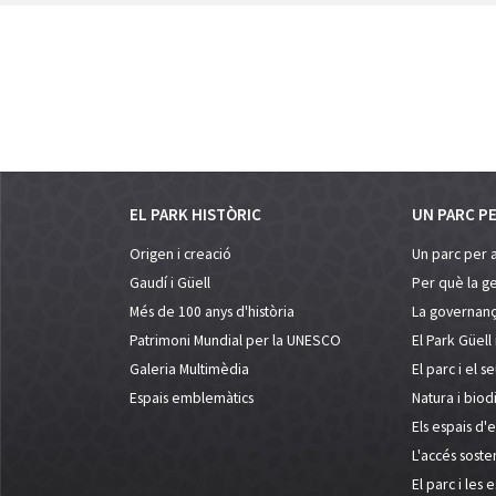
EL PARK HISTÒRIC
UN PARC P
Origen i creació
Un parc per 
Gaudí i Güell
Per què la ge
Més de 100 anys d'història
La governanç
Patrimoni Mundial per la UNESCO
El Park Güell 
Galeria Multimèdia
El parc i el s
Espais emblemàtics
Natura i biodi
Els espais d'
L'accés soste
El parc i les 