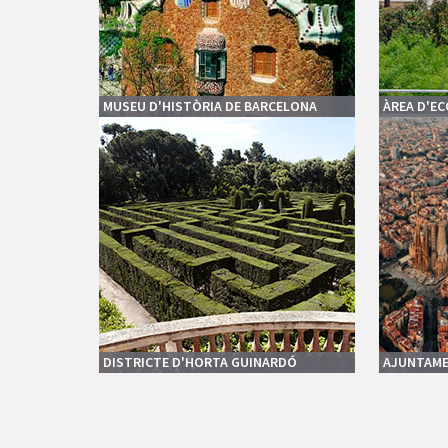
MUSEU D'HISTÒRIA DE BARCELONA
ÀREA D'E
DISTRICTE D'HORTA GUINARDÓ
AJUNTAME