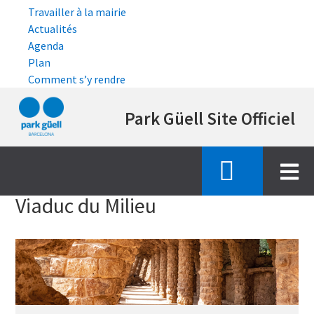
Travailler à la mairie
Actualités
Agenda
Plan
Comment s’y rendre
Aller
Park Güell Site Officiel
au
contenu
principal
Accueil
la visite de espace monumental
viaduc milieu
Viaduc du Milieu