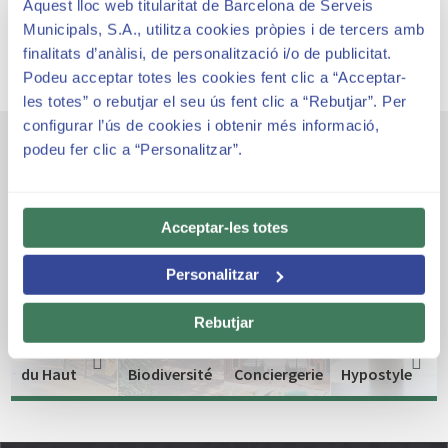
Aquest lloc web titularitat de Barcelona de Serveis
Municipals, S.A., utilitza cookies pròpies i de tercers amb
finalitats d’anàlisi, de personalització i/o de publicitat.
Podeu acceptar totes les cookies fent clic a “Acceptar-
les totes” o rebutjar el seu ús fent clic a “Rebutjar”. Per
configurar l’ús de cookies i obtenir més informació,
podeu fer clic a “Personalitzar”.
Autres espaces emblématiques
Acceptar-les totes
Personalitzar
L'accès
et les
Rebutjar
L'Itinerairé
Pavillons
Viaduc
de la
de
La Salle
du Haut
Biodiversité
Conciergerie
Hypostyle