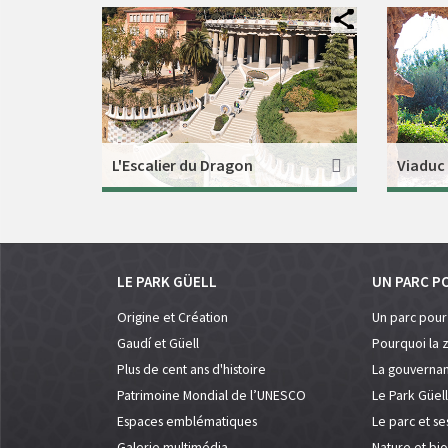
L'Escalier du Dragon
Viaduc
LE PARK GÜELL
UN PARC P
Origine et Création
Un parc pour
Gaudí et Güell
Pourquoi la
Plus de cent ans d'histoire
La gouvernan
Patrimoine Mondial de l’UNESCO
Le Park Güell
Espaces emblématiques
Le parc et se
Galerie multimédia
Nature et bio