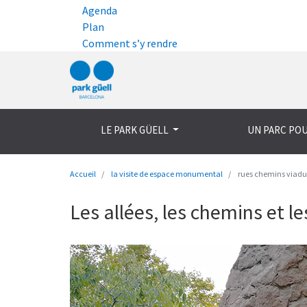
Agenda
Plan
Comment s’y rendre
LE PARK GÜELL
UN PARC PO
Accueil
la visite de espace monumental
rues chemins viadu
Les allées, les chemins et l