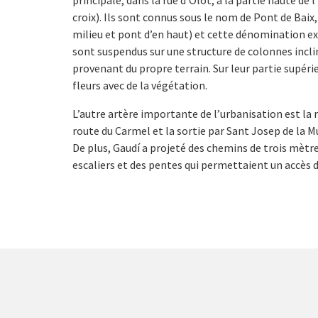
principale, dans la rue d'Olot, à la partie haute de 
croix). Ils sont connus sous le nom de Pont de Baix
milieu et pont d’en haut) et cette dénomination exis
sont suspendus sur une structure de colonnes inclin
provenant du propre terrain. Sur leur partie supér
fleurs avec de la végétation.
L’autre artère importante de l’urbanisation est la r
route du Carmel et la sortie par Sant Josep de la 
De plus, Gaudí a projeté des chemins de trois mètre
escaliers et des pentes qui permettaient un accès di