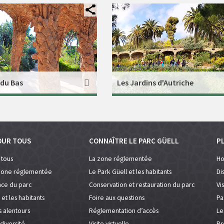
 du Bas
Les Jardins d'Autriche
OUR TOUS
CONNAÎTRE LE PARC GÜELL
PL
 tous
La zone réglementée
Ho
 zone réglementée
Le Park Güell et les habitants
Di
ce du parc
Conservation et restauration du parc
Vi
 et les habitants
Foire aux questions
Pa
s alentours
Réglementation d’accès
Le
diversité
Visite virtuelle
Pr