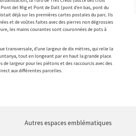
l’urbanisation, la Turó de Tres Creus (butte des trois
, Pont del Mig et Pont de Dalt (pont d’en bas, pont du
tait déjà sur les premières cartes postales du parc. Ils
ées et de voûtes faites avec des pierres non dégrossies
ieure, les mains courantes sont couronnées de pots à
ue transversale, d’une largeur de dix mètres, qui relie la
Muntanya, tout en longeant par en haut la grande place.
s de largeur pour les piétons et des raccourcis avec des
rect aux différentes parcelles.
Autres espaces emblématiques