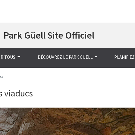
Aller
Park Güell Site Officiel
au
contenu
principal
UR TOUS
DÉCOUVREZ LE PARK GÜELL
PLANIFIEZ
cs
es viaducs