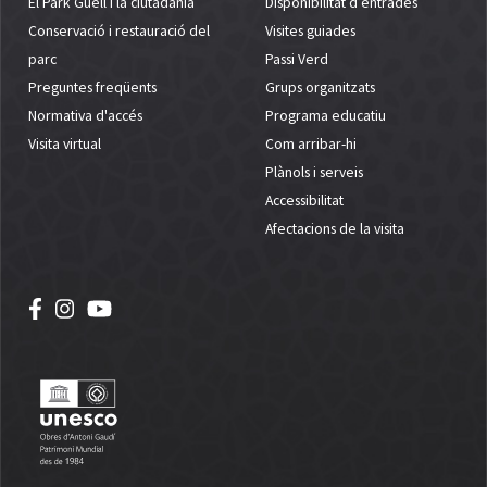
El Park Güell i la ciutadania
Disponibilitat d’entrades
Conservació i restauració del
Visites guiades
parc
Passi Verd
Preguntes freqüents
Grups organitzats
Normativa d'accés
Programa educatiu
Visita virtual
Com arribar-hi
Plànols i serveis
Accessibilitat
Afectacions de la visita