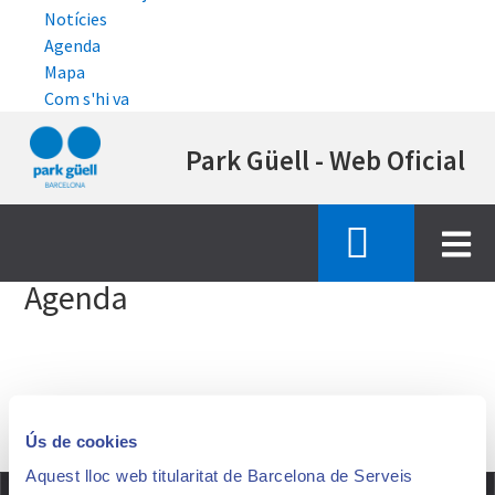
Notícies
Agenda
Mapa
Com s'hi va
Vés
Park Güell - Web Oficial
al
contingut
Inici
agenda
Agenda
Ús de cookies
Aquest lloc web titularitat de Barcelona de Serveis