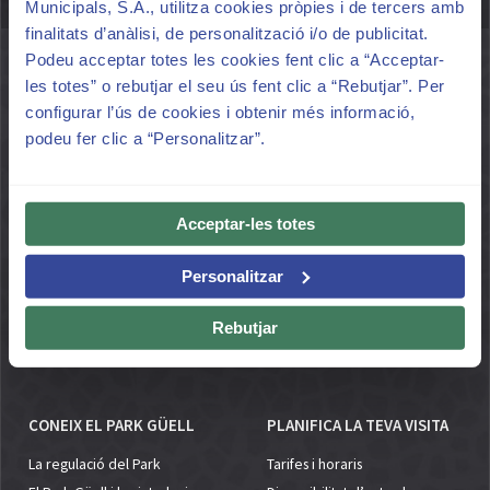
MÉS INFORMACIÓ
Municipals, S.A., utilitza cookies pròpies i de tercers amb
finalitats d’anàlisi, de personalització i/o de publicitat.
Podeu acceptar totes les cookies fent clic a “Acceptar-
EL PARK HISTÒRIC
UN PARC PER A TOTHOM
les totes” o rebutjar el seu ús fent clic a “Rebutjar”. Per
configurar l’ús de cookies i obtenir més informació,
Origen i creació
Un parc per a tothom
podeu fer clic a “Personalitzar”.
Gaudí i Güell
Per què la gestió d’accessos?
Més de 100 anys d'història
La governança del Parc
Patrimoni Mundial per la
El Park Güell i la ciutadania
Acceptar-les totes
UNESCO
El parc i el seu entorn
Galeria Multimèdia
Natura i biodiversitat
Personalitzar
Espais emblemàtics
Els espais d'estada
L'accés sostenible
Rebutjar
El parc i les escoles
CONEIX EL PARK GÜELL
PLANIFICA LA TEVA VISITA
La regulació del Park
Tarifes i horaris