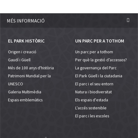
MÉS INFORMACIÓ
EL PARK HISTÒRIC
UN PARC PER A TOTHOM
Origen i creació
Un parc per a tothom
Gaudí i Güell
Per què la gestió d’accessos?
Més de 100 anys d'història
La governança del Parc
Patrimoni Mundial per la
El Park Güell i la ciutadania
UNESCO
El parc i el seu entorn
Galeria Multimèdia
Natura i biodiversitat
Espais emblemàtics
Els espais d'estada
L'accés sostenible
El parc i les escoles