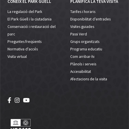
CONEIX EL PARK GÜELL
PLANIFICA LA TEVA VISITA
La regulació del Park
Tarifes i horaris
El Park Güell i la ciutadania
Disponibilitat d’entrades
Conservació i restauració del
Visites guiades
parc
Passi Verd
Preguntes freqüents
Grups organitzats
Normativa d'accés
Programa educatiu
Visita virtual
Com arribar-hi
Plànols i serveis
Accessibilitat
Afectacions de la visita