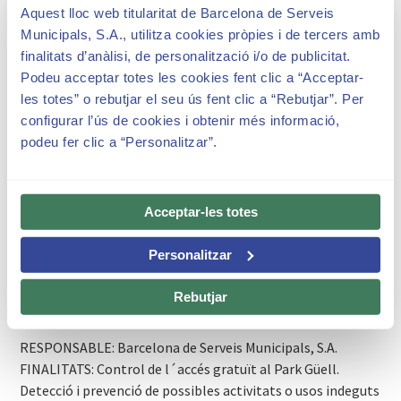
Aquest lloc web titularitat de Barcelona de Serveis
Municipals, S.A., utilitza cookies pròpies i de tercers amb
finalitats d’anàlisi, de personalització i/o de publicitat.
Podeu acceptar totes les cookies fent clic a “Acceptar-
les totes” o rebutjar el seu ús fent clic a “Rebutjar”. Per
configurar l’ús de cookies i obtenir més informació,
En aquests moments el Park Güell
podeu fer clic a “Personalitzar”.
es troba tancat, podràs obtenir
el Passi Verd en l'horari
d'obertura del Parc.
Acceptar-les totes
Personalitzar
Rebutjar
Informació bàsica sobre protecció de dades
RESPONSABLE: Barcelona de Serveis Municipals, S.A.
FINALITATS: Control de l´accés gratuït al Park Güell.
Detecció i prevenció de possibles activitats o usos indeguts