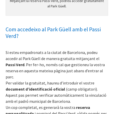
Mitjançant la reserva Passi Verd, podreu accedir gratuïtament
al Park Güell.
Com accedeixo al Park Güell amb el Passi
Verd?
Si esteu empadronats a la ciutat de Barcelona, podeu
accedir al Park Güell de manera gratuïta mitjançant el
Passi Verd
. Per fer-ho, només cal que gestioneu la vostra
reserva en aquesta mateixa pàgina just abans d’entrar al
parc.
Per validar la gratuïtat, haureu d’introduir el vostre
document d’identificació oficial
(camp obligatori).
Aquest pas permet verificar automàticament la vinculació
amb el padró municipal de Barcelona.
Un cop completat, es generarà la vostra
reserva
personalitzada
i nominal del Passi Verd, vàlida només per