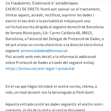
i/o fraudulents. Elaboració d´estadístiques.
EXERCICI DE DRETS: Vostè pot oposar-se al tractament,
limitar aquest, accedir, rectificar, suprimir les dades i
exercir el seu dret a la portabilitat mitjançant una
sol·licitud escrita dirigida al següent domicili de Barcelona
de Serveis Municipals, S.A.: Carrer Calàbria 66, 08015,
Barcelona, a l’atenció del Delegat de Protecció de Dades, o
bé pot enviar un correu electrònic a la direcció electrònica
següent:
protecciodades@bsmsa.cat
.
Pot accedir amb més detall a la informació addicional
sobre Protecció de Dades a través del següent enllaç:
https://bsmsa.cat/avis-legal-i-privacitat
En el cas que hàgiu introduït el vostre correu, rebreu, a
més, un mail donant-vos la benvinguda al Park Güell.
Aquesta entrada conté les dades següents: el vostre nom i
cognoms, el dia de la visita, el vostre document