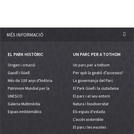
MÉS INFORMACIÓ
EL PARK HISTÒRIC
UN PARC PER A TOTHOM
Origen i creació
Un parc per a tothom
Gaudí i Güell
Per què la gestió d’accessos?
Més de 100 anys d'història
La governança del Parc
Patrimoni Mundial per la
El Park Güell i la ciutadania
UNESCO
El parc i el seu entorn
Galeria Multimèdia
Natura i biodiversitat
Espais emblemàtics
Els espais d'estada
L'accés sostenible
El parc i les escoles