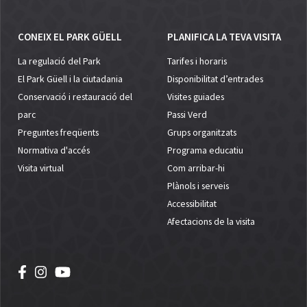
CONEIX EL PARK GÜELL
PLANIFICA LA TEVA VISITA
La regulació del Park
Tarifes i horaris
El Park Güell i la ciutadania
Disponibilitat d’entrades
Conservació i restauració del
Visites guiades
parc
Passi Verd
Preguntes freqüents
Grups organitzats
Normativa d'accés
Programa educatiu
Visita virtual
Com arribar-hi
Plànols i serveis
Accessibilitat
Afectacions de la visita