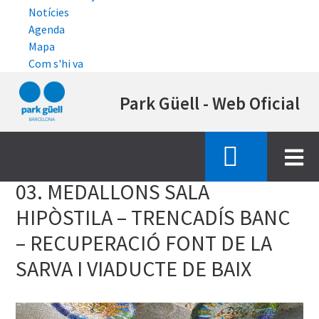
Notícies
Agenda
Mapa
Com s'hi va
Vés
Park Güell - Web Oficial
al
contingut
Inici
estat de les obres de restauracio
03 medallons
03. MEDALLONS SALA
HIPÒSTILA – TRENCADÍS BANC
– RECUPERACIÓ FONT DE LA
SARVA I VIADUCTE DE BAIX