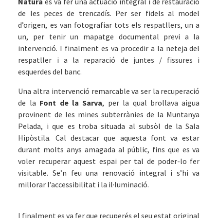
Natura
es va fer una actuació integral i de restauració
de les peces de trencadís. Per ser fidels al model
d’origen, es van fotografiar tots els respatllers, un a
un, per tenir un mapatge documental previ a la
intervenció. I finalment es va procedir a la neteja del
respatller i a la reparació de juntes / fissures i
esquerdes del banc.
Una altra intervenció remarcable va ser la recuperació
de la
Font de la Sarva
, per la qual brollava aigua
provinent de les mines subterrànies de la Muntanya
Pelada, i que es troba situada al subsòl de la Sala
Hipòstila. Cal destacar que aquesta font va estar
durant molts anys amagada al públic, fins que es va
voler recuperar aquest espai per tal de poder-lo fer
visitable. Se’n feu una renovació integral i s’hi va
millorar l’accessibilitat i la il·luminació.
I finalment es va fer que recuperés el seu estat original