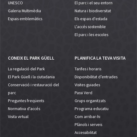
UNESCO
El parc i el seu entorn
Galeria Multimèdia
Natura i biodiversitat
Espais emblemàtics
Els espais d'estada
L'accés sostenible
El parc i les escoles
CONEIX EL PARK GÜELL
PLANIFICA LA TEVA VISITA
La regulació del Park
Tarifes i horaris
El Park Güell i la ciutadania
Disponibilitat d’entrades
Conservació i restauració del
Visites guiades
parc
Passi Verd
Preguntes freqüents
Grups organitzats
Normativa d'accés
Programa educatiu
Visita virtual
Com arribar-hi
Plànols i serveis
Accessibilitat