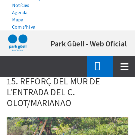
Notícies
Agenda
Mapa
Com s'hi va
Vés
Park Güell - Web Oficial
al
contingut
Inici
estat de les obres de restauracio
15 Mur entrada Olot Marianao
15. REFORÇ DEL MUR DE
L'ENTRADA DEL C.
OLOT/MARIANAO