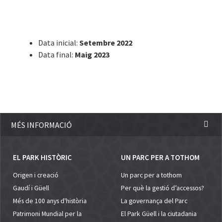
Data inicial:
Setembre 2022
Data final:
Maig 2023
MÉS INFORMACIÓ
EL PARK HISTÒRIC
UN PARC PER A TOTHOM
Origen i creació
Un parc per a tothom
Gaudí i Güell
Per què la gestió d’accessos?
Més de 100 anys d'història
La governança del Parc
Patrimoni Mundial per la
El Park Güell i la ciutadania