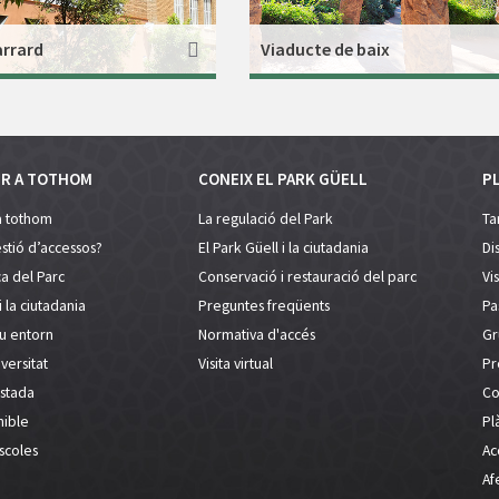
arrard
Viaducte de baix
ER A TOTHOM
CONEIX EL PARK GÜELL
PL
a tothom
La regulació del Park
Tar
stió d’accessos?
El Park Güell i la ciutadania
Di
a del Parc
Conservació i restauració del parc
Vi
i la ciutadania
Preguntes freqüents
Pa
eu entorn
Normativa d'accés
Gr
versitat
Visita virtual
Pr
estada
Co
nible
Pl
escoles
Acc
Af