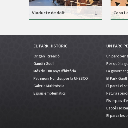
Viaducte de dalt
Casa L
EL PARK HISTÒRIC
UN PARC P
Origen i creació
Un parc per 
Gaudí i Güell
Per què la ge
Més de 100 anys d'història
La governanç
Patrimoni Mundial per la UNESCO
El Park Güell 
Galeria Multimèdia
El parc i el s
Espais emblemàtics
Natura i biodi
Els espais d'
L'accés soste
El parc i les 