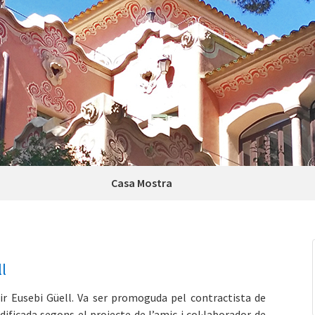
Casa Mostra
l
ir Eusebi Güell. Va ser promoguda pel contractista de
dificada segons el projecte de l’amic i col·laborador de