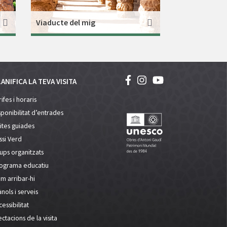
Viaducte del mig
ANIFICA LA TEVA VISITA
ifes i horaris
sponibilitat d’entrades
sites guiades
ssi Verd
ups organitzats
ograma educatiu
m arribar-hi
ànols i serveis
essibilitat
ectacions de la visita