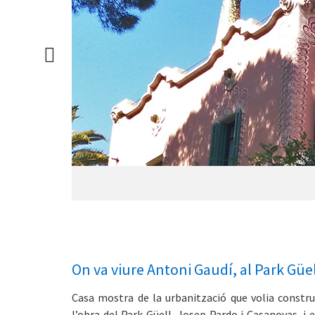
On va viure Antoni Gaudí, al Park Güel
Casa mostra de la urbanització que volia constru
l’obra del Park Güell, Josep Pardo i Casanovas, i e