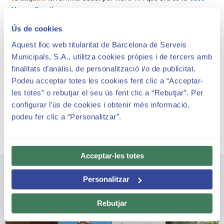
Museu Gaudí
.
Ús de cookies
Aquest lloc web titularitat de Barcelona de Serveis
Municipals, S.A., utilitza cookies pròpies i de tercers amb
Tarifes i Horaris
finalitats d’anàlisi, de personalització i/o de publicitat.
El Park Güell està subjecte a una tarifa i horaris per la
Podeu acceptar totes les cookies fent clic a “Acceptar-
seva visita.
les totes” o rebutjar el seu ús fent clic a “Rebutjar”. Per
configurar l’ús de cookies i obtenir més informació,
podeu fer clic a “Personalitzar”.
Acceptar-les totes
Altres espais emblemàtics
Personalitzar
Rebutjar