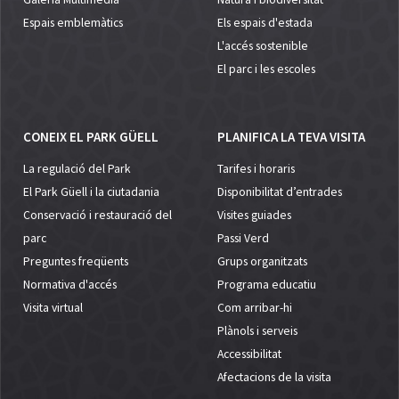
Espais emblemàtics
Els espais d'estada
L'accés sostenible
El parc i les escoles
CONEIX EL PARK GÜELL
PLANIFICA LA TEVA VISITA
La regulació del Park
Tarifes i horaris
El Park Güell i la ciutadania
Disponibilitat d’entrades
Conservació i restauració del
Visites guiades
parc
Passi Verd
Preguntes freqüents
Grups organitzats
Normativa d'accés
Programa educatiu
Visita virtual
Com arribar-hi
Plànols i serveis
Accessibilitat
Afectacions de la visita