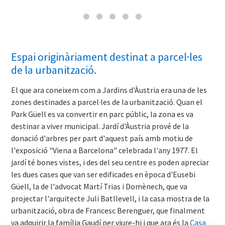
Espai originàriament destinat a parcel·les
de la urbanització.
El que ara coneixem com a Jardins d'Àustria era una de les
zones destinades a parcel·les de la urbanització. Quan el
Park Güell es va convertir en parc públic, la zona es va
destinar a viver municipal. Jardí d'Àustria prové de la
donació d'arbres per part d'aquest país amb motiu de
l'exposició "Viena a Barcelona" celebrada l'any 1977. El
jardí té bones vistes, i des del seu centre es poden apreciar
les dues cases que van ser edificades en època d'Eusebi
Güell, la de l'advocat Martí Trias i Domènech, que va
projectar l'arquitecte Juli Batllevell, i la casa mostra de la
urbanització, obra de Francesc Berenguer, que finalment
va adquirir la família Gaudí per viure-hi i que ara és la
Casa