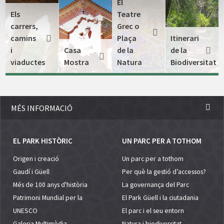
El
Els
Teatre
carrers,
Grec o
camins
Plaça
Itinerari
i
Casa
de la
de la
viaductes
Mostra
Natura
Biodiversitat
MÉS INFORMACIÓ
EL PARK HISTÒRIC
UN PARC PER A TOTHOM
Origen i creació
Un parc per a tothom
Gaudí i Güell
Per què la gestió d’accessos?
Més de 100 anys d'història
La governança del Parc
Patrimoni Mundial per la
El Park Güell i la ciutadania
UNESCO
El parc i el seu entorn
Galeria Multimèdia
Natura i biodiversitat