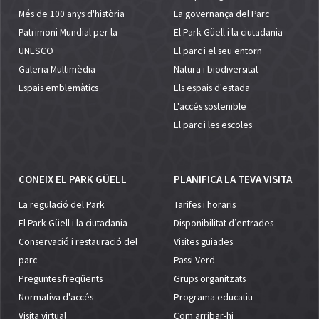
Més de 100 anys d'història
La governança del Parc
Patrimoni Mundial per la
El Park Güell i la ciutadania
UNESCO
El parc i el seu entorn
Galeria Multimèdia
Natura i biodiversitat
Espais emblemàtics
Els espais d'estada
L'accés sostenible
El parc i les escoles
CONEIX EL PARK GÜELL
PLANIFICA LA TEVA VISITA
La regulació del Park
Tarifes i horaris
El Park Güell i la ciutadania
Disponibilitat d’entrades
Conservació i restauració del
Visites guiades
parc
Passi Verd
Preguntes freqüents
Grups organitzats
Normativa d'accés
Programa educatiu
Visita virtual
Com arribar-hi