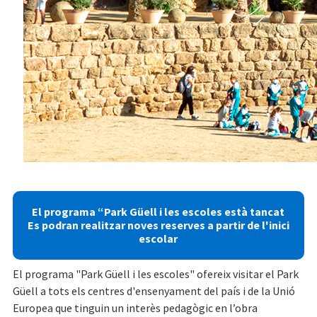
Previous
Next
El programa “Park Güell i les escoles està tancat
Es podran realitzar noves reserves a partir de l'inici
escolar
El programa "Park Güell i les escoles" ofereix visitar el Park
Güell a tots els centres d'ensenyament del país i de la Unió
Europea
que tinguin un interès pedagògic en l’obra