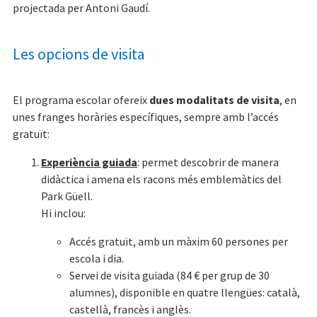
projectada per Antoni Gaudí.
Les opcions de visita
El programa escolar ofereix
dues modalitats de visita
, en
unes franges horàries específiques, sempre amb l’accés
gratuït:
Experiència guiada
: permet descobrir de manera
didàctica i amena els racons més emblemàtics del
Park Güell.
Hi inclou:
Accés gratuït, amb un màxim 60 persones per
escola i dia.
Servei de visita guiada (84 € per grup de 30
alumnes), disponible en quatre llengües: català,
castellà, francès i anglès.