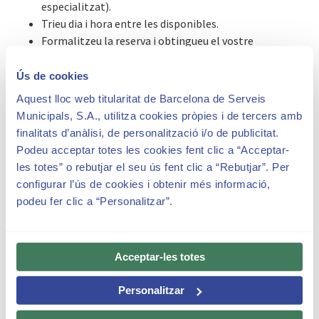
especialitzat).
Trieu dia i hora entre les disponibles.
Formalitzeu la reserva i obtingueu el vostre
comprovant d’entrada.
Ús de cookies
** ÉS IMPORTANT TENIR EN COMPTE QUE PER A AMBDUES
Aquest lloc web titularitat de Barcelona de Serveis
MODALITATS DE VISITA, HAUREU D’ACREDITAR QUE LA
Municipals, S.A., utilitza cookies pròpies i de tercers amb
VOSTRA VISITA TÉ UN COMPONENT CULTURAL I NO LÚDIC.
finalitats d’anàlisi, de personalització i/o de publicitat.
Preguem si us plau, llegiu detingudament la
nostra
Podeu acceptar totes les cookies fent clic a “Acceptar-
normativa i condicions
abans d’efectuar el registre i reserva.
les totes” o rebutjar el seu ús fent clic a “Rebutjar”. Per
configurar l’ús de cookies i obtenir més informació,
Per a més informació podeu
descarregar-vos el manual
o bé
podeu fer clic a “Personalitzar”.
consultar les preguntes freqüents que apareixen a
continuació:
Acceptar-les totes
Personalitzar
Recomanacions i normativa de visita