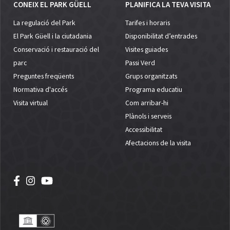
CONEIX EL PARK GÜELL
PLANIFICA LA TEVA VISITA
La regulació del Park
Tarifes i horaris
El Park Güell i la ciutadania
Disponibilitat d’entrades
Conservació i restauració del
Visites guiades
parc
Passi Verd
Preguntes freqüents
Grups organitzats
Normativa d'accés
Programa educatiu
Visita virtual
Com arribar-hi
Plànols i serveis
Accessibilitat
Afectacions de la visita