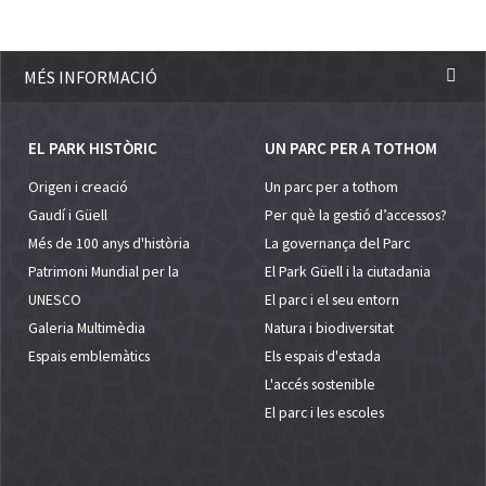
MÉS INFORMACIÓ
EL PARK HISTÒRIC
UN PARC PER A TOTHOM
Origen i creació
Un parc per a tothom
Gaudí i Güell
Per què la gestió d’accessos?
Més de 100 anys d'història
La governança del Parc
Patrimoni Mundial per la
El Park Güell i la ciutadania
UNESCO
El parc i el seu entorn
Galeria Multimèdia
Natura i biodiversitat
Espais emblemàtics
Els espais d'estada
L'accés sostenible
El parc i les escoles