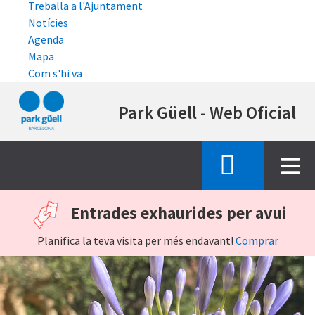
Treballa a l'Ajuntament
Notícies
Agenda
Mapa
Com s'hi va
Vés
Park Güell - Web Oficial
al
contingut
Entrades exhaurides per avui
Planifica la teva visita per més endavant!
Comprar