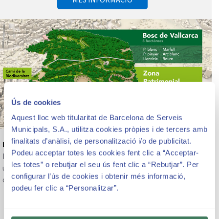
Ús de cookies
Aquest lloc web titularitat de Barcelona de Serveis
Municipals, S.A., utilitza cookies pròpies i de tercers amb
finalitats d’anàlisi, de personalització i/o de publicitat.
La natura i biodiversitat
Podeu acceptar totes les cookies fent clic a “Acceptar-
Més enllà del patrimoni arquitectònic, el parc constitueix
les totes” o rebutjar el seu ús fent clic a “Rebutjar”. Per
una reserva de natura, jardins i biodiversitat al bell mig de la
configurar l’ús de cookies i obtenir més informació,
ciutat.
podeu fer clic a “Personalitzar”.
MÉS INFORMACIÓ